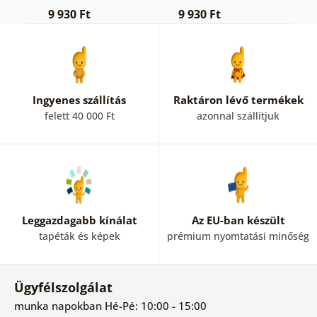
fehér rajzban
f
9 930 Ft
9 930 Ft
1
Ingyenes szállítás
Raktáron lévő termékek
felett 40 000 Ft
azonnal szállítjuk
Leggazdagabb kínálat
Az EU-ban készült
tapéták és képek
prémium nyomtatási minőség
Ügyfélszolgálat
munka napokban Hé-Pé: 10:00 - 15:00