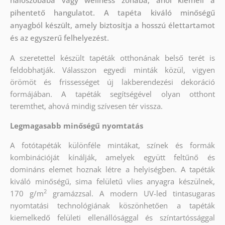
pihentető hangulatot. A tapéta kiváló minőségű
anyagból készült, amely biztosítja a hosszú élettartamot
és az egyszerű felhelyezést.
A szeretettel készült tapéták otthonának belső terét is
feldobhatják. Válasszon egyedi minták közül, vigyen
örömöt és frissességet új lakberendezési dekoráció
formájában. A tapéták segítségével olyan otthont
teremthet, ahová mindig szívesen tér vissza.
Legmagasabb minőségű nyomtatás
A fotótapéták különféle mintákat, színek és formák
kombinációját kínálják, amelyek együtt feltűnő és
domináns elemet hoznak létre a helyiségben. A tapéták
kiváló minőségű, sima felületű vlies anyagra készülnek,
2
170 g/m
gramázzsal. A modern UV-led tintasugaras
nyomtatási technológiának köszönhetően a tapéták
kiemelkedő felületi ellenállósággal és színtartóssággal