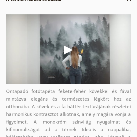
Öntapadó fotótapéta fekete-fehér kövekkel és fával
mintázva elegáns és természetes légkört hoz az
otthonába. A kövek és a fa háttér textúrájának részletei
harmonikus kontrasztot alkotnak, amely magára vonja a
figyelmet. A monokróm színvilág nyugalmat és
kifinomultságot ad a térnek. Ideális a nappaliba,
hálószobába vagy wellness zónába, ahol kiemeli a