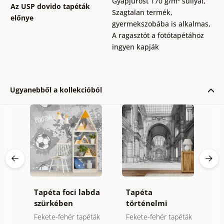
Gyapjúrost 170 g/m² súllyal
,
Az USP dovido tapéták
Szagtalan termék,
előnye
gyermekszobába is alkalmas
,
A ragasztót a fotótapétához
ingyen kapják
Ugyanebből a kollekcióból
ta
Tapéta foci labda
Tapéta
Ö
i
szürkében
történelmi
f
építészet fekete-
h
Fekete-fehér tapéták
Fekete-fehér tapéták
Ö