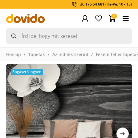
+36 176 54 681
(Hé-Pé: 10 - 15)
0
Honlap
Tapéták
Az indíték szerint
Fekete-fehér tapétá
Ragasztó ingyen