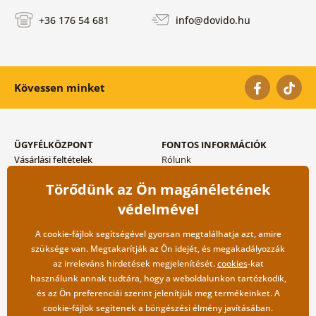
+36 176 54 681
info@dovido.hu
Kövessen minket
ÜGYFÉLKÖZPONT
FONTOS INFORMÁCIÓK
Vásárlási feltételek
Rólunk
Adatvédelem tárolása
Gyakori kérdések
Törődünk az Ön magánéletének
Szállítási és fizetési módok
Blog
Vissza küldés esetében
Kapcsolat
védelmével
Nagykereskedelmi
együttműködés
A cookie-fájlok segítségével gyorsan megtalálhatja azt, amire
szüksége van. Megtakarítják az Ön idejét, és megakadályozzák
az irreleváns hirdetések megjelenítését.
cookies
-kat
használunk annak tudtára, hogy a weboldalunkon tartózkodik,
és az Ön preferenciái szerint jelenítjük meg termékeinket. A
cookie-fájlok segítenek a böngészési élmény javításában.