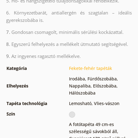
5. Hő- és hangszigetelő tulajdonságokkal rendelkezik.
6. Környezetbarát, antiallergén és szagtalan – ideális
gyerekszobába is.
7.
Gondosan csomagolt, minimális sérülési kockázattal.
8.
Egyszerű felhelyezés a mellékelt útmutató segítségével.
9.
Az ingyenes ragasztó mellékelve.
Kategória
Fekete-fehér tapéták
Irodába
,
Fürdőszobába
,
Elhelyezés
Nappaliba
,
Előszobába
,
Hálószobába
Tapéta technológia
Lemosható
,
Vlies-vászon
Szín
A fotótapéta 49 cm-es
szélességű sávokból áll
,