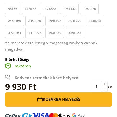
98x66
147x99
147x270
196x132
196x270
245x165
245x270
294x198
294x270
343x231
392x264
441x297
490x330
539x363
*a méretek szélesség x magasság cm-ben vannak
megadva.
Elérhetőség:
raktáron
Kedvenc termékek közé helyezni
9 930 Ft
+
db
-
KOSÁRBA HELYEZÉS