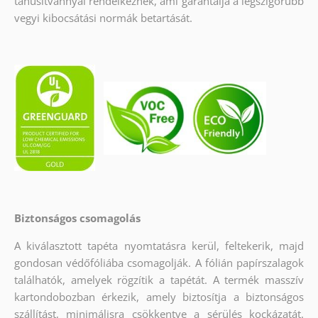
tanúsítvánnyal rendelkeznek, ami garantálja a legszigorúbb
vegyi kibocsátási normák betartását.
Biztonságos csomagolás
A kiválasztott tapéta nyomtatásra kerül, feltekerik, majd
gondosan védőfóliába csomagolják. A fólián papírszalagok
találhatók, amelyek rögzítik a tapétát. A termék masszív
kartondobozban érkezik, amely biztosítja a biztonságos
szállítást, minimálisra csökkentve a sérülés kockázatát.