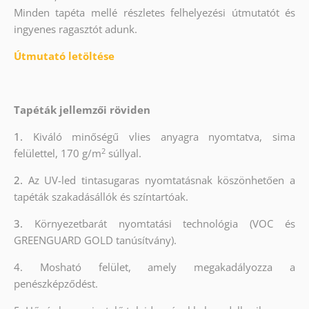
Minden tapéta mellé részletes felhelyezési útmutatót és
ingyenes ragasztót adunk.
Útmutató letöltése
Tapéták jellemzői röviden
1.
Kiváló minőségű vlies anyagra nyomtatva, sima
2
felülettel, 170 g/m
súllyal.
2.
Az UV-led tintasugaras nyomtatásnak köszönhetően a
tapéták szakadásállók és színtartóak.
3.
Környezetbarát nyomtatási technológia (VOC és
GREENGUARD GOLD tanúsítvány).
4. Mosható felület, amely megakadályozza a
penészképződést.