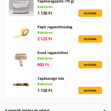
Tapétaragasztó (70 g)
Raktáron
1 130 Ft
KOSÁRBA
Papír ragasztószalag
Raktáron
2 125 Ft
KOSÁRBA
Ecset ragasztóhoz
Raktáron
905 Ft
KOSÁRBA
Tapétavágó kés
Raktáron
1 130 Ft
KOSÁRBA
A termék leírása és adatai