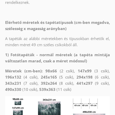
rendelkeznek.
Elérhető méretek és tapétatípusok (cm-ben megadva,
szélesség x magasság arányban)
A tapéták az alábbi méretekben és típusokban érhetők el,
minden méret 49 cm széles csíkokból áll.
1) Fotótapéták - normál méretek (a tapéta mintája
változatlan marad, csak a méret módosul)
Méretek (cm-ben): 98x66
(2 csík),
147x99
(3 csík),
196x132
(4 csík),
245x165
(5 csík),
294x198
(6 csík),
343x231
(7 csík),
392x264
(8 csík),
441x297
(9 csík),
490x330
(10 csík),
539x363
(11 csík)