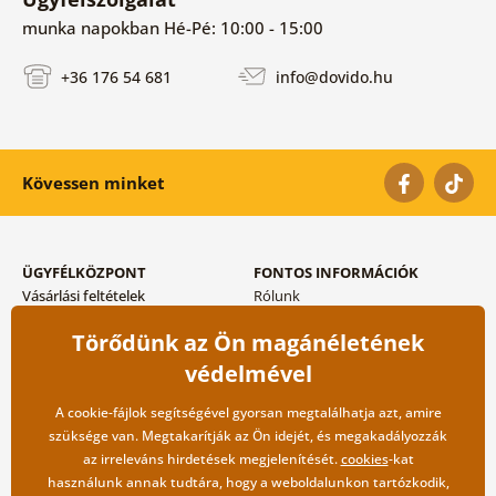
munka napokban Hé-Pé: 10:00 - 15:00
+36 176 54 681
info@dovido.hu
Kövessen minket
ÜGYFÉLKÖZPONT
FONTOS INFORMÁCIÓK
Vásárlási feltételek
Rólunk
Adatvédelem tárolása
Gyakori kérdések
Törődünk az Ön magánéletének
Szállítási és fizetési módok
Blog
Vissza küldés esetében
Kapcsolat
védelmével
Nagykereskedelmi
együttműködés
A cookie-fájlok segítségével gyorsan megtalálhatja azt, amire
szüksége van. Megtakarítják az Ön idejét, és megakadályozzák
az irreleváns hirdetések megjelenítését.
cookies
-kat
használunk annak tudtára, hogy a weboldalunkon tartózkodik,