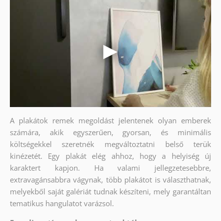
A plakátok remek megoldást jelentenek olyan emberek
számára, akik egyszerűen, gyorsan, és minimális
költségekkel szeretnék megváltoztatni belső terük
kinézetét. Egy plakát elég ahhoz, hogy a helyiség új
karaktert kapjon. Ha valami jellegzetesebbre,
extravagánsabbra vágynak, több plakátot is választhatnak,
melyekből saját galériát tudnak készíteni, mely garantáltan
tematikus hangulatot varázsol.