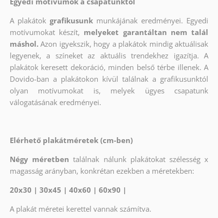
Egyedi motívumok a csapatunktól
A plakátok
grafikusunk
munkájának eredményei. Egyedi
motívumokat készít,
melyeket garantáltan nem talál
máshol.
Azon igyekszik, hogy a plakátok mindig aktuálisak
legyenek, a színeket az aktuális trendekhez igazítja. A
plakátok keresett dekoráció, minden belső térbe illenek. A
Dovido-ban a plakátokon kívül találnak a grafikusunktól
olyan motívumokat is, melyek ügyes csapatunk
válogatásának eredményei.
Elérhető plakátméretek (cm-ben)
Négy méretben
találnak nálunk plakátokat szélesség x
magasság arányban, konkrétan ezekben a méretekben:
20x30 | 30x45 | 40x60 | 60x90 |
A plakát méretei kerettel vannak számítva.