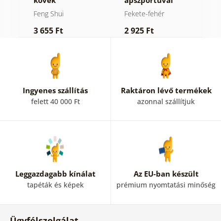
virágos Mandala
M
Feng Shui
Fekete-fehér
F
fekete fehérben
k
3 655 Ft
2 925 Ft
3
n
Ingyenes szállítás
Raktáron lévő termékek
felett 40 000 Ft
azonnal szállítjuk
Leggazdagabb kínálat
Az EU-ban készült
tapéták és képek
prémium nyomtatási minőség
Ügyfélszolgálat