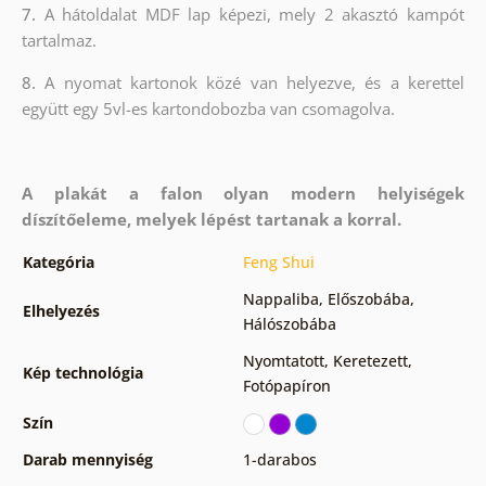
7.
A hátoldalat MDF lap képezi, mely 2 akasztó kampót
tartalmaz.
8.
A nyomat kartonok közé van helyezve, és a kerettel
együtt egy 5vl-es kartondobozba van csomagolva.
A plakát a falon olyan modern helyiségek
díszítőeleme, melyek lépést tartanak a korral.
Kategória
Feng Shui
Nappaliba
,
Előszobába
,
Elhelyezés
Hálószobába
Nyomtatott
,
Keretezett
,
Kép technológia
Fotópapíron
Szín
Darab mennyiség
1-darabos