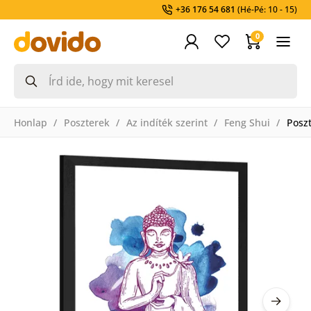
+36 176 54 681
(Hé-Pé: 10 - 15)
0
Honlap
Poszterek
Az indíték szerint
Feng Shui
Poszt