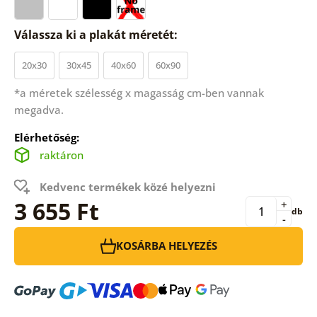
Válassza ki a plakát méretét:
20x30
30x45
40x60
60x90
*a méretek szélesség x magasság cm-ben vannak
megadva.
Elérhetőség:
raktáron
Kedvenc termékek közé helyezni
3 655 Ft
+
db
-
KOSÁRBA HELYEZÉS