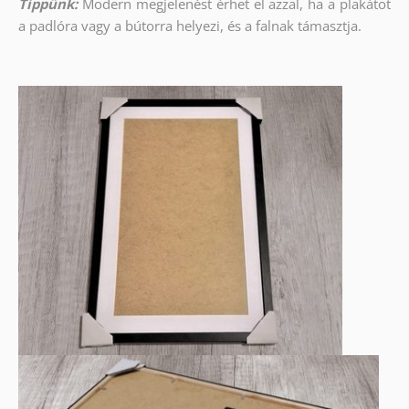
Tippünk:
Modern megjelenést érhet el azzal, ha a plakátot
a padlóra vagy a bútorra helyezi, és a falnak támasztja.