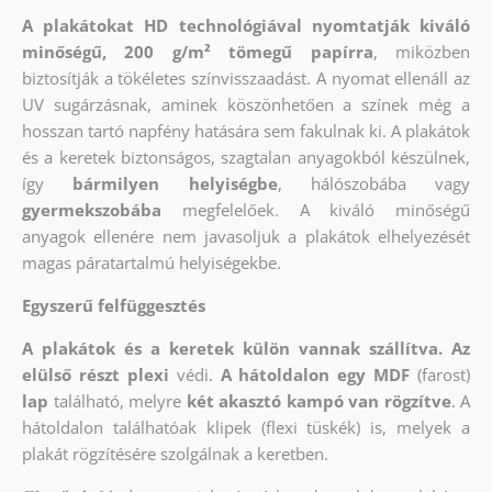
A plakátokat HD technológiával nyomtatják kiváló
minőségű, 200 g/m² tömegű papírra
, miközben
biztosítják a tökéletes színvisszaadást. A nyomat ellenáll az
UV sugárzásnak, aminek köszönhetően a színek még a
hosszan tartó napfény hatására sem fakulnak ki. A plakátok
és a keretek biztonságos, szagtalan anyagokból készülnek,
így
bármilyen helyiségbe
, hálószobába vagy
gyermekszobába
megfelelőek. A kiváló minőségű
anyagok ellenére nem javasoljuk a plakátok elhelyezését
magas páratartalmú helyiségekbe.
Egyszerű felfüggesztés
A plakátok és a keretek külön vannak szállítva. Az
elülső részt
plexi
védi.
A hátoldalon egy MDF
(farost)
lap
található, melyre
két akasztó kampó van rögzítve
. A
hátoldalon találhatóak klipek (flexi tüskék) is, melyek a
plakát rögzítésére szolgálnak a keretben.