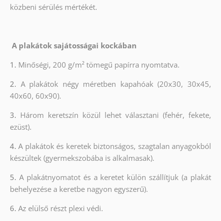
közbeni sérülés mértékét.
A plakátok sajátosságai kockában
1.
Minőségi, 200 g/m² tömegű papírra nyomtatva.
2.
A plakátok négy méretben kapahóak (20x30, 30x45,
40x60, 60x90).
3.
Három keretszín közül lehet választani (fehér, fekete,
ezüst).
4.
A plakátok és keretek biztonságos, szagtalan anyagokból
készültek (gyermekszobába is alkalmasak).
5.
A plakátnyomatot és a keretet külön szállítjuk (a plakát
behelyezése a keretbe nagyon egyszerű).
6.
Az elülső részt plexi védi.