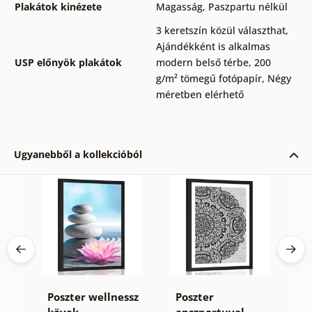
Plakátok kinézete
Magasság
,
Paszpartu nélkül
3 keretszín közül választhat
,
Ajándékként is alkalmas
USP előnyök plakátok
modern belső térbe
,
200
g/m² tömegű fotópapír
,
Négy
méretben elérhető
Ugyanebből a kollekcióból
Poszter wellnessz
Poszter
P
z
kövek
apszportuval
p