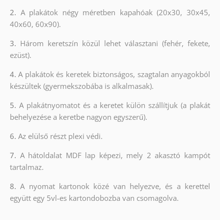
2.
A plakátok négy méretben kapahóak (20x30, 30x45,
40x60, 60x90).
3.
Három keretszín közül lehet választani (fehér, fekete,
ezüst).
4.
A plakátok és keretek biztonságos, szagtalan anyagokból
készültek (gyermekszobába is alkalmasak).
5.
A plakátnyomatot és a keretet külön szállítjuk (a plakát
behelyezése a keretbe nagyon egyszerű).
6.
Az elülső részt plexi védi.
7.
A hátoldalat MDF lap képezi, mely 2 akasztó kampót
tartalmaz.
8.
A nyomat kartonok közé van helyezve, és a kerettel
együtt egy 5vl-es kartondobozba van csomagolva.