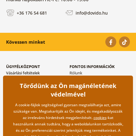
+36 176 54 681
info@dovido.hu
Kövessen minket
ÜGYFÉLKÖZPONT
FONTOS INFORMÁCIÓK
Vásárlási feltételek
Rólunk
Adatvédelem tárolása
Gyakori kérdések
Törődünk az Ön magánéletének
Szállítási és fizetési módok
Blog
Vissza küldés esetében
Kapcsolat
védelmével
Nagykereskedelmi
együttműködés
A cookie-fájlok segítségével gyorsan megtalálhatja azt, amire
szüksége van. Megtakarítják az Ön idejét, és megakadályozzák
az irreleváns hirdetések megjelenítését.
cookies
-kat
használunk annak tudtára, hogy a weboldalunkon tartózkodik,
és az Ön preferenciái szerint jelenítjük meg termékeinket. A