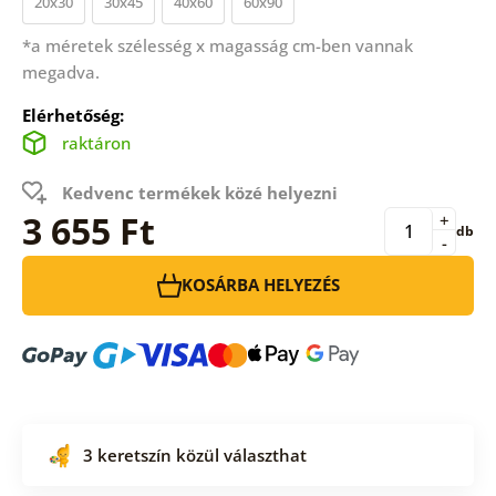
20x30
30x45
40x60
60x90
*a méretek szélesség x magasság cm-ben vannak
megadva.
Elérhetőség:
raktáron
Kedvenc termékek közé helyezni
3 655 Ft
+
db
-
KOSÁRBA HELYEZÉS
3 keretszín közül választhat