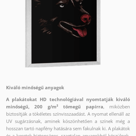
Kiváló minőségű anyagok
A plakátokat HD technológiával nyomtatják kiváló
minőségű, 200 g/m² tömegű papírra
, miközben
biztosítják a tökéletes színvisszaadást. A nyomat ellenáll az
UV sugárzásnak, aminek köszönhetően a színek még a
hosszan tartó napfény hatására sem fakulnak ki. A plakátok
és a keretek biztonságos, szagtalan anyagokból készülnek,