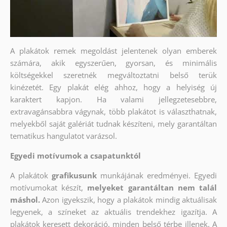
A plakátok remek megoldást jelentenek olyan emberek
számára, akik egyszerűen, gyorsan, és minimális
költségekkel szeretnék megváltoztatni belső terük
kinézetét. Egy plakát elég ahhoz, hogy a helyiség új
karaktert kapjon. Ha valami jellegzetesebbre,
extravagánsabbra vágynak, több plakátot is választhatnak,
melyekből saját galériát tudnak készíteni, mely garantáltan
tematikus hangulatot varázsol.
Egyedi motívumok a csapatunktól
A plakátok
grafikusunk
munkájának eredményei. Egyedi
motívumokat készít,
melyeket garantáltan nem talál
máshol.
Azon igyekszik, hogy a plakátok mindig aktuálisak
legyenek, a színeket az aktuális trendekhez igazítja. A
plakátok keresett dekoráció, minden belső térbe illenek. A