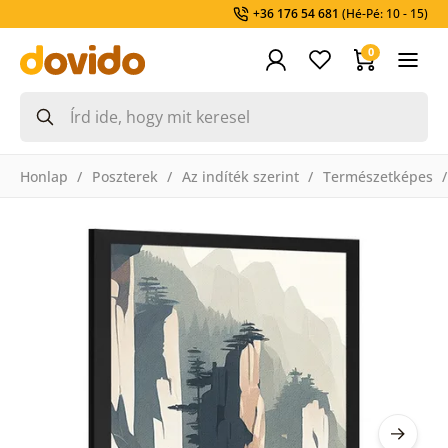
+36 176 54 681
(Hé-Pé: 10 - 15)
0
Honlap
Poszterek
Az indíték szerint
Természetképes