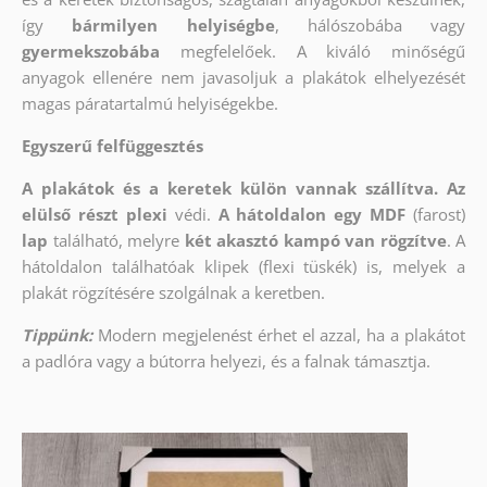
így
bármilyen helyiségbe
, hálószobába vagy
gyermekszobába
megfelelőek. A kiváló minőségű
anyagok ellenére nem javasoljuk a plakátok elhelyezését
magas páratartalmú helyiségekbe.
Egyszerű felfüggesztés
A plakátok és a keretek külön vannak szállítva. Az
elülső részt
plexi
védi.
A hátoldalon egy MDF
(farost)
lap
található, melyre
két akasztó kampó van rögzítve
. A
hátoldalon találhatóak klipek (flexi tüskék) is, melyek a
plakát rögzítésére szolgálnak a keretben.
Tippünk:
Modern megjelenést érhet el azzal, ha a plakátot
a padlóra vagy a bútorra helyezi, és a falnak támasztja.