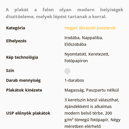
A plakát a falon olyan modern helyiségek
díszítőeleme, melyek lépést tartanak a korral.
Kategória
Hegyet ábrázoló poszterek
Irodába
,
Nappaliba
,
Elhelyezés
Előszobába
Nyomtatott
,
Keretezett
,
Kép technológia
Fotópapíron
Szín
Darab mennyiség
1-darabos
Plakátok kinézete
Magasság
,
Paszpartu nélkül
3 keretszín közül választhat
,
Ajándékként is alkalmas
USP előnyök plakátok
modern belső térbe
,
200
g/m² tömegű fotópapír
,
Négy
méretben elérhető