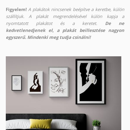
Figyelem!
A plakátok nincsenek beépítve a keretbe, külön
szállítjuk. A plakát megrendelésével külön kapja a
nyomtatott plakátot és a keretet.
De ne
kedvetlenedjenek el, a plakát beillesztése nagyon
egyszerű. Mindenki meg tudja csinálni!