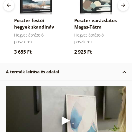
Poszter festői
Poszter varázslatos
hegyek skandináv
Magas-Tátra
stílusban.
skandináv
Hegyet ábrázoló
Hegyet ábrázoló
dizájnban.
poszterek
poszterek
3 655 Ft
2 925 Ft
A termék leírása és adatai