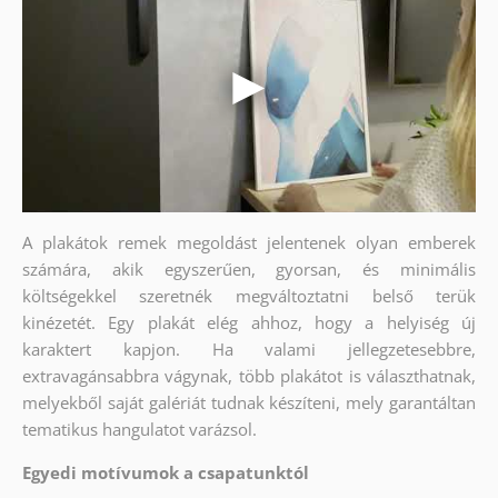
A plakátok remek megoldást jelentenek olyan emberek
számára, akik egyszerűen, gyorsan, és minimális
költségekkel szeretnék megváltoztatni belső terük
kinézetét. Egy plakát elég ahhoz, hogy a helyiség új
karaktert kapjon. Ha valami jellegzetesebbre,
extravagánsabbra vágynak, több plakátot is választhatnak,
melyekből saját galériát tudnak készíteni, mely garantáltan
tematikus hangulatot varázsol.
Egyedi motívumok a csapatunktól