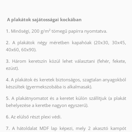
A plakátok sajátosságai kockában
1.
Minőségi, 200 g/m² tömegű papírra nyomtatva.
2.
A plakátok négy méretben kapahóak (20x30, 30x45,
40x60, 60x90).
3.
Három keretszín közül lehet választani (fehér, fekete,
ezüst).
4.
A plakátok és keretek biztonságos, szagtalan anyagokból
készültek (gyermekszobába is alkalmasak).
5.
A plakátnyomatot és a keretet külön szállítjuk (a plakát
behelyezése a keretbe nagyon egyszerű).
6.
Az elülső részt plexi védi.
7.
A hátoldalat MDF lap képezi, mely 2 akasztó kampót