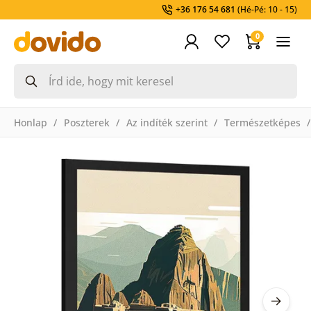
+36 176 54 681
(Hé-Pé: 10 - 15)
0
Honlap
Poszterek
Az indíték szerint
Természetképes