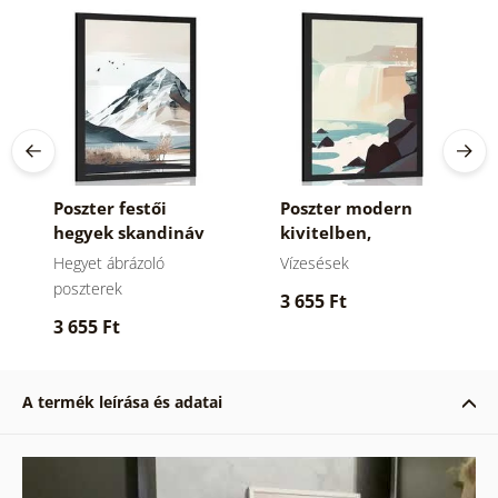
Poszter festői
Poszter modern
hegyek skandináv
kivitelben,
stílusban.
vízeséssel.
Hegyet ábrázoló
Vízesések
poszterek
3 655 Ft
3 655 Ft
A termék leírása és adatai