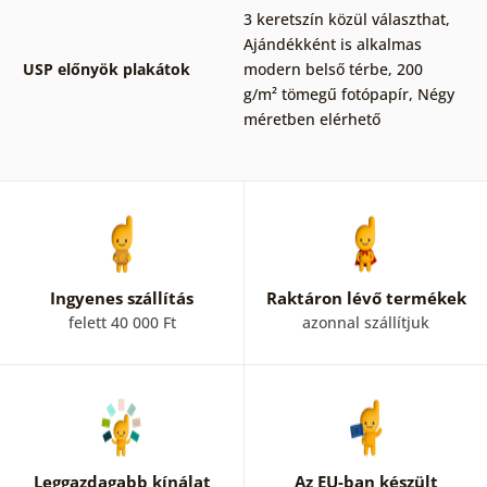
3 keretszín közül választhat
,
Ajándékként is alkalmas
USP előnyök plakátok
modern belső térbe
,
200
g/m² tömegű fotópapír
,
Négy
méretben elérhető
Ingyenes szállítás
Raktáron lévő termékek
felett 40 000 Ft
azonnal szállítjuk
Leggazdagabb kínálat
Az EU-ban készült