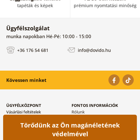
tapéták és képek
prémium nyomtatási minőség
Ügyfélszolgálat
munka napokban Hé-Pé: 10:00 - 15:00
+36 176 54 681
info@dovido.hu
Kövessen minket
ÜGYFÉLKÖZPONT
FONTOS INFORMÁCIÓK
Vásárlási feltételek
Rólunk
Adatvédelem tárolása
Gyakori kérdések
Törődünk az Ön magánéletének
Szállítási és fizetési módok
Blog
Vissza küldés esetében
Kapcsolat
védelmével
Nagykereskedelmi