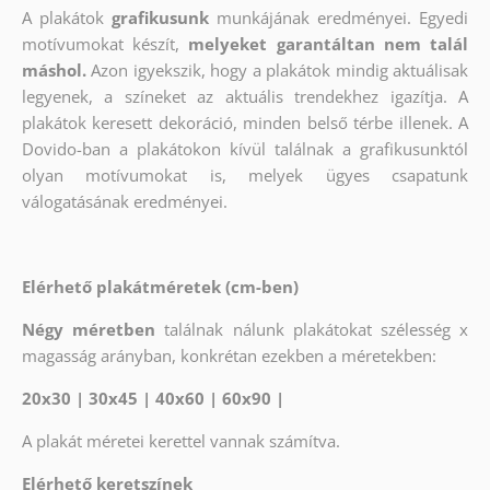
A plakátok
grafikusunk
munkájának eredményei. Egyedi
motívumokat készít,
melyeket garantáltan nem talál
máshol.
Azon igyekszik, hogy a plakátok mindig aktuálisak
legyenek, a színeket az aktuális trendekhez igazítja. A
plakátok keresett dekoráció, minden belső térbe illenek. A
Dovido-ban a plakátokon kívül találnak a grafikusunktól
olyan motívumokat is, melyek ügyes csapatunk
válogatásának eredményei.
Elérhető plakátméretek (cm-ben)
Négy méretben
találnak nálunk plakátokat szélesség x
magasság arányban, konkrétan ezekben a méretekben:
20x30 | 30x45 | 40x60 | 60x90 |
A plakát méretei kerettel vannak számítva.
Elérhető keretszínek