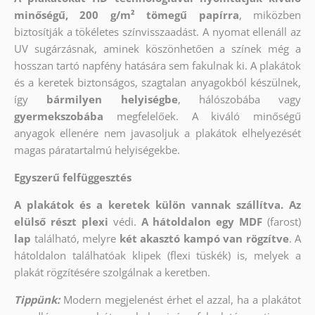
minőségű, 200 g/m² tömegű papírra
, miközben
biztosítják a tökéletes színvisszaadást. A nyomat ellenáll az
UV sugárzásnak, aminek köszönhetően a színek még a
hosszan tartó napfény hatására sem fakulnak ki. A plakátok
és a keretek biztonságos, szagtalan anyagokból készülnek,
így
bármilyen helyiségbe
, hálószobába vagy
gyermekszobába
megfelelőek. A kiváló minőségű
anyagok ellenére nem javasoljuk a plakátok elhelyezését
magas páratartalmú helyiségekbe.
Egyszerű felfüggesztés
A plakátok és a keretek külön vannak szállítva. Az
elülső részt
plexi
védi.
A hátoldalon egy MDF
(farost)
lap
található, melyre
két akasztó kampó van rögzítve
. A
hátoldalon találhatóak klipek (flexi tüskék) is, melyek a
plakát rögzítésére szolgálnak a keretben.
Tippünk:
Modern megjelenést érhet el azzal, ha a plakátot