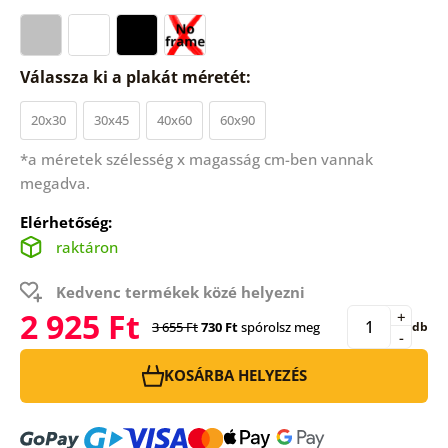
Válassza ki a plakát méretét:
20x30
30x45
40x60
60x90
*a méretek szélesség x magasság cm-ben vannak
megadva.
Elérhetőség:
raktáron
Kedvenc termékek közé helyezni
2 925 Ft
+
3 655 Ft
730 Ft
spórolsz meg
db
-
KOSÁRBA HELYEZÉS