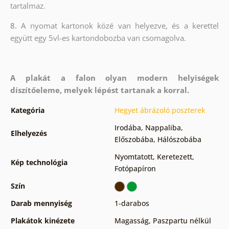
tartalmaz.
8.
A nyomat kartonok közé van helyezve, és a kerettel
együtt egy 5vl-es kartondobozba van csomagolva.
A plakát a falon olyan modern helyiségek
díszítőeleme, melyek lépést tartanak a korral.
Kategória
Hegyet ábrázoló poszterek
Irodába
,
Nappaliba
,
Elhelyezés
Előszobába
,
Hálószobába
Nyomtatott
,
Keretezett
,
Kép technológia
Fotópapíron
Szín
Darab mennyiség
1-darabos
Plakátok kinézete
Magasság
,
Paszpartu nélkül