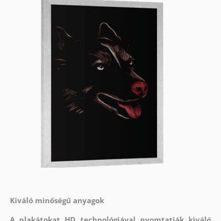
Kiváló minőségű anyagok
A plakátokat HD technológiával nyomtatják kiváló