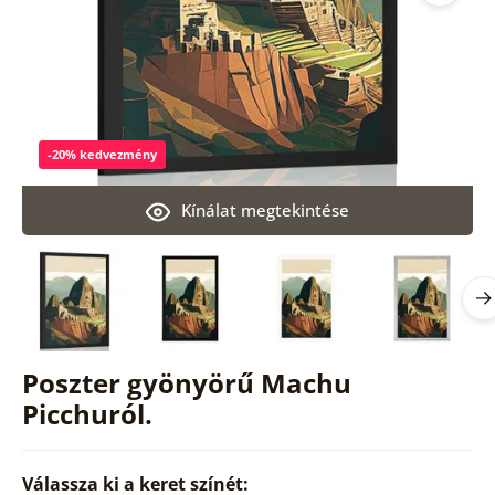
-20% kedvezmény
Kínálat megtekintése
Poszter gyönyörű Machu
Picchuról.
Válassza ki a keret színét: