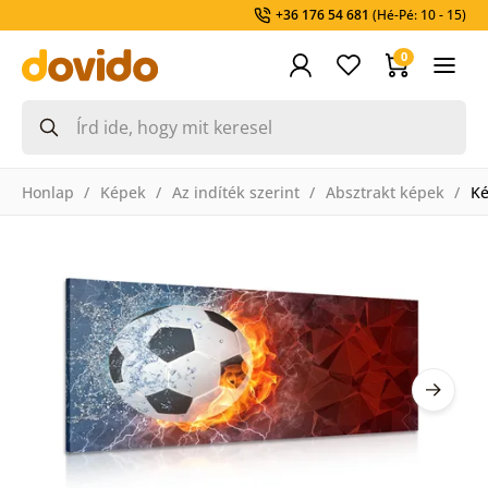
+36 176 54 681
(Hé-Pé: 10 - 15)
0
Honlap
Képek
Az indíték szerint
Absztrakt képek
Ké