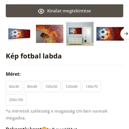
Kínálat megtekintése
Kép fotbal labda
Méret:
60x30
80x40
100x50
120x60
140x70
200x100
*a méretek szélesség x magasság cm-ben vannak
megadva.