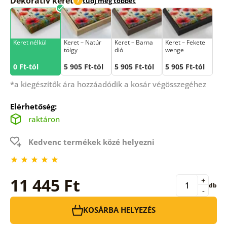
Dekoratív keret
tudj meg többet
i
Keret nélkül
Keret – Natúr
Keret – Barna
Keret – Fekete
tölgy
dió
wenge
0 Ft-tól
5 905 Ft-tól
5 905 Ft-tól
5 905 Ft-tól
*a kiegészítők ára hozzáadódik a kosár végösszegéhez
Elérhetőség:
raktáron
Kedvenc termékek közé helyezni
11 445 Ft
+
db
-
KOSÁRBA HELYEZÉS