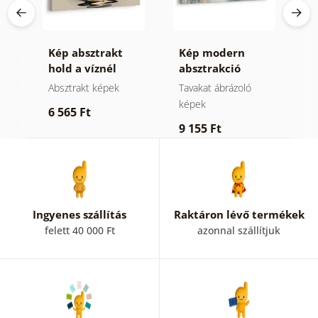
Kép absztrakt
Kép modern
K
hold a víznél
absztrakció
ó
természettel
Absztrakt képek
Tavakat ábrázoló
A
képek
6 565 Ft
6
9 155 Ft
Ingyenes szállítás
Raktáron lévő termékek
felett 40 000 Ft
azonnal szállítjuk