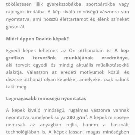
tökéletesen illik gyerekszobákba, sportbárokba vagy
rajongók irodáiba. A kép kiváló minőségű vászonra van
nyomtatva, ami hosszú élettartamot és élénk színeket
garantál.
Miért éppen Dovido képek?
Egyedi képek lehetnek az Ön otthonában is!
A kép
grafikus tervezőnk munkájának eredménye
,
aki
terveit egyedi és mindig aktuális műalkotásokká
alakítja. Válasszon az eredeti motívumok közül, és
díszítse otthonát olyan képekkel, amelyeket csak nálunk
talál meg.
Legmagasabb minőségű nyomtatás
A képek kiváló minőségű, rugalmas vászonra vannak
2
nyomtatva, amelynek súlya
280 g/m
. A képek minősége
nemcsak az anyagban rejlik, hanem a használt
technológiában is. A képek lassan, magas minőségben