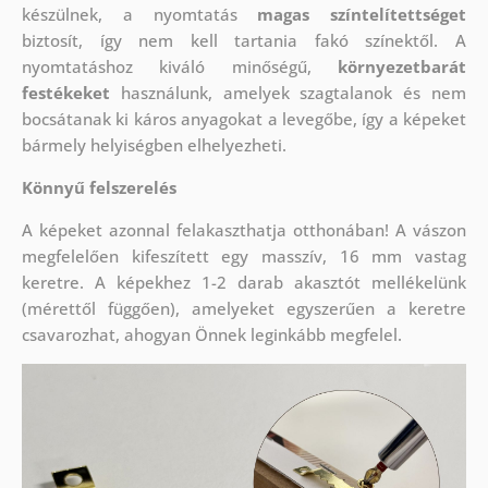
készülnek, a nyomtatás
magas színtelítettséget
biztosít, így nem kell tartania fakó színektől. A
nyomtatáshoz kiváló minőségű,
környezetbarát
festékeket
használunk, amelyek szagtalanok és nem
bocsátanak ki káros anyagokat a levegőbe, így a képeket
bármely helyiségben elhelyezheti.
Könnyű felszerelés
A képeket azonnal felakaszthatja otthonában! A vászon
megfelelően kifeszített egy masszív, 16 mm vastag
keretre. A képekhez 1-2 darab akasztót mellékelünk
(mérettől függően), amelyeket egyszerűen a keretre
csavarozhat, ahogyan Önnek leginkább megfelel.