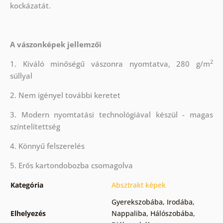
kockázatát.
A vászonképek jellemzői
2
1. Kiváló minőségű vászonra nyomtatva, 280 g/m
súllyal
2. Nem igényel további keretet
3. Modern nyomtatási technológiával készül - magas
színtelítettség
4. Könnyű felszerelés
5. Erős kartondobozba csomagolva
Kategória
Absztrakt képek
Gyerekszobába
,
Irodába
,
Elhelyezés
Nappaliba
,
Hálószobába
,