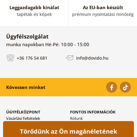
Leggazdagabb kínálat
Az EU-ban készült
tapéták és képek
prémium nyomtatási minőség
Ügyfélszolgálat
munka napokban Hé-Pé: 10:00 - 15:00
+36 176 54 681
info@dovido.hu
Kövessen minket
ÜGYFÉLKÖZPONT
FONTOS INFORMÁCIÓK
Vásárlási feltételek
Rólunk
Adatvédelem tárolása
Gyakori kérdések
Törődünk az Ön magánéletének
Szállítási és fizetési módok
Blog
Vissza küldés esetében
Kapcsolat