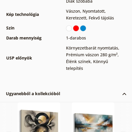
Diák szobába
Vászon
,
Nyomtatott
,
Kép technológia
Keretezett
,
Fekvő tájolás
Szín
Darab mennyiség
1-darabos
Környezetbarát nyomtatás
,
Prémium vászon 280 g/m²
,
USP előnyök
Élénk színek
,
Könnyű
telepítés
Ugyanebből a kollekcióból