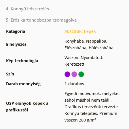
4. Könnyű felszerelés
5. Erős kartondobozba csomagolva
Kategória
Absztrakt képek
Konyhába
,
Nappaliba
,
Elhelyezés
Előszobába
,
Hálószobába
Vászon
,
Nyomtatott
,
Kép technológia
Keretezett
Szín
Darab mennyiség
1-darabos
Egyedi motívumok, melyeket
sehol máshol nem talál!
,
USP előnyök képek a
Grafikus tervezőnk tervezte
,
grafikustól
Könnyű telepítés
,
Prémium
vászon 280 g/m²