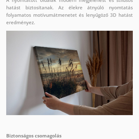
A nyomtatott oldalak modern megjelenést és stílusos
hatást biztosítanak. Az élekre átnyúló nyomtatás
folyamatos motívumátmenetet és lenyűgöző 3D hatást
eredményez.
Biztonságos csomagolás