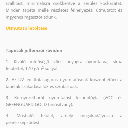
szállítást, minimálisra csökkentve a sérülés kockázatát.
Minden tapéta mellé részletes felhelyezési útmutatót és
ingyenes ragasztót adunk.
Útmutató letöltése
Tapéták jellemzői röviden
1.
Kiváló minőségű vlies anyagra nyomtatva, sima
2
felülettel, 170 g/m
súllyal.
2.
Az UV-led tintasugaras nyomtatásnak köszönhetően a
tapéták szakadásállók és színtartóak.
3.
Környezetbarát nyomtatási technológia (VOC és
GREENGUARD GOLD tanúsítvány).
4. Mosható felület, amely megakadályozza a
penészképződést.