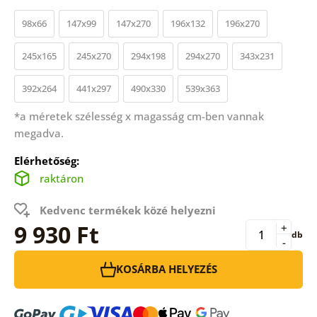
98x66
147x99
147x270
196x132
196x270
245x165
245x270
294x198
294x270
343x231
392x264
441x297
490x330
539x363
*a méretek szélesség x magasság cm-ben vannak
megadva.
Elérhetőség:
raktáron
Kedvenc termékek közé helyezni
9 930 Ft
+
db
-
KOSÁRBA HELYEZÉS