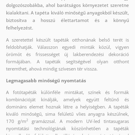
dolgozószobákba, ahol barátságos környezetet szeretne
kialakítani. A tapéta kiváló minőségű anyagokból készült,
biztosítva a hosszú élettartamot és a könnyű
felhelyezést.
A szeretettel készült tapéták otthonának belső terét is
feldobhatják. Válasszon egyedi minták közül, vigyen
örömöt és frissességet új lakberendezési dekoráció
formájában. A tapéták segítségével olyan otthont
teremthet, ahová mindig szívesen tér vissza.
Legmagasabb minőségű nyomtatás
A fotótapéták különféle mintákat, színek és formák
kombinációját kínálják, amelyek együtt feltűnő és
domináns elemet hoznak létre a helyiségben. A tapéták
kiváló minőségű, sima felületű vlies anyagra készülnek,
2
170 g/m
gramázzsal. A modern UV-led tintasugaras
nyomtatási technológiának köszönhetően a tapéták