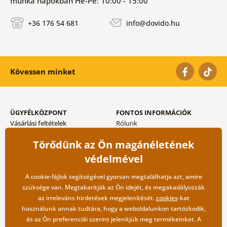
munka napokban Hé-Pé: 10:00 - 15:00
+36 176 54 681
info@dovido.hu
Kövessen minket
ÜGYFÉLKÖZPONT
FONTOS INFORMÁCIÓK
Vásárlási feltételek
Rólunk
Adatvédelem tárolása
Gyakori kérdések
Törődünk az Ön magánéletének
Szállítási és fizetési módok
Blog
Vissza küldés esetében
Kapcsolat
védelmével
Nagykereskedelmi
együttműködés
A cookie-fájlok segítségével gyorsan megtalálhatja azt, amire
szüksége van. Megtakarítják az Ön idejét, és megakadályozzák
az irreleváns hirdetések megjelenítését.
cookies
-kat
használunk annak tudtára, hogy a weboldalunkon tartózkodik,
és az Ön preferenciái szerint jelenítjük meg termékeinket. A