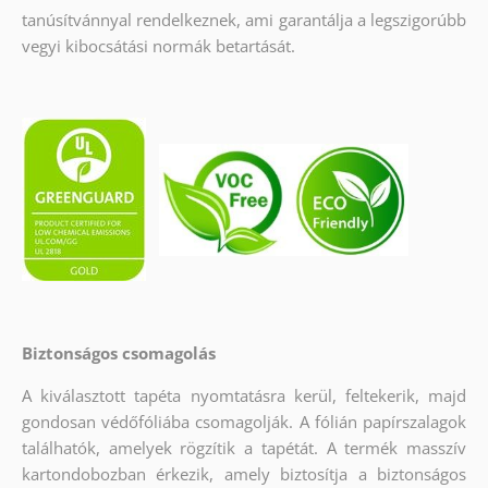
tanúsítvánnyal rendelkeznek, ami garantálja a legszigorúbb
vegyi kibocsátási normák betartását.
Biztonságos csomagolás
A kiválasztott tapéta nyomtatásra kerül, feltekerik, majd
gondosan védőfóliába csomagolják. A fólián papírszalagok
találhatók, amelyek rögzítik a tapétát. A termék masszív
kartondobozban érkezik, amely biztosítja a biztonságos