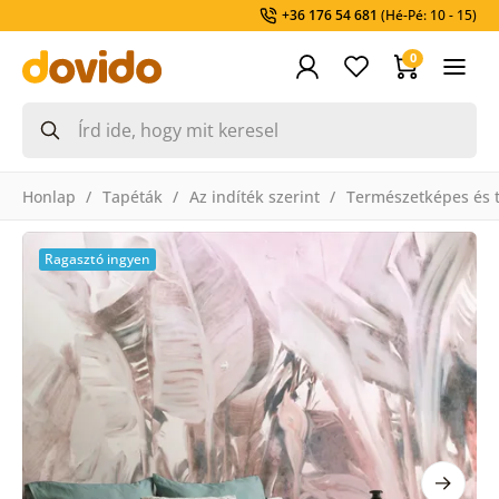
+36 176 54 681
(Hé-Pé: 10 - 15)
0
Honlap
Tapéták
Az indíték szerint
Természetképes és t
Ragasztó ingyen