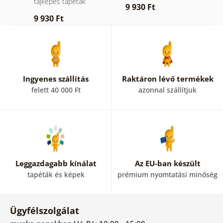
tájképes tapéták
9 930 Ft
9
9 930 Ft
Ingyenes szállítás
Raktáron lévő termékek
felett 40 000 Ft
azonnal szállítjuk
Leggazdagabb kínálat
Az EU-ban készült
tapéták és képek
prémium nyomtatási minőség
Ügyfélszolgálat