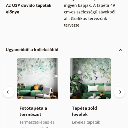
Az USP dovido tapéták
ingyen kapják
,
A tapéta 49
előnye
cm-es szélességű sávokból
áll
,
Grafikus tervezőnk
tervezte
Ugyanebből a kollekcióból
ta
Fotótapéta a
Tapéta zöld
F
természet
levelek
n
gyengéd érintése
kolibrikkel
r
Természetképes és
Leveles tapéták
L
k