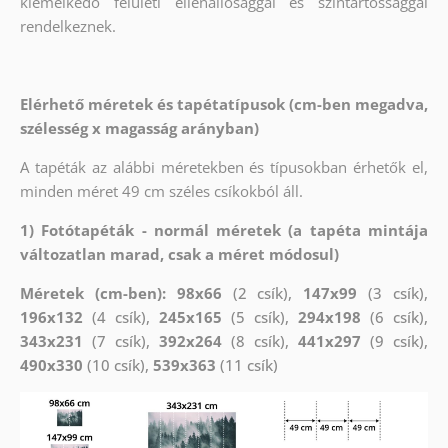
kiemelkedő felületi ellenállósággal és színtartóssággal
rendelkeznek.
Elérhető méretek és tapétatípusok (cm-ben megadva,
szélesség x magasság arányban)
A tapéták az alábbi méretekben és típusokban érhetők el,
minden méret 49 cm széles csíkokból áll.
1) Fotótapéták - normál méretek (a tapéta mintája
változatlan marad, csak a méret módosul)
Méretek (cm-ben): 98x66
(2 csík),
147x99
(3 csík),
196x132
(4 csík),
245x165
(5 csík),
294x198
(6 csík),
343x231
(7 csík),
392x264
(8 csík),
441x297
(9 csík),
490x330
(10 csík),
539x363
(11 csík)