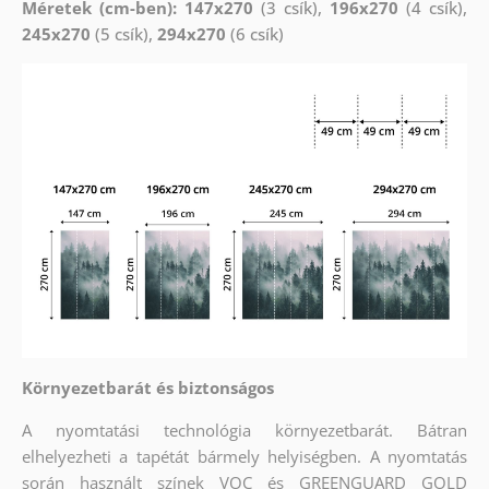
Méretek (cm-ben): 147x270
(3 csík),
196x270
(4 csík),
245x270
(5 csík),
294x270
(6 csík)
Környezetbarát és biztonságos
A nyomtatási technológia környezetbarát. Bátran
elhelyezheti a tapétát bármely helyiségben. A nyomtatás
során használt színek VOC és GREENGUARD GOLD