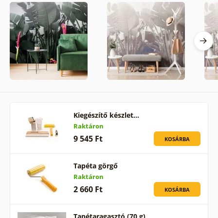
Kiegészítő készlet…
Raktáron
9 545 Ft
KOSÁRBA
Tapéta görgő
Raktáron
2 660 Ft
KOSÁRBA
Tapétaragasztó (70 g)