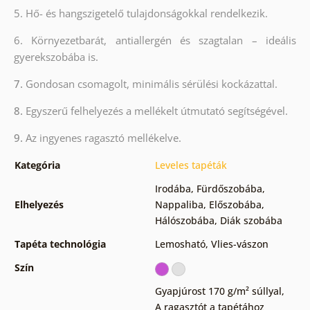
5. Hő- és hangszigetelő tulajdonságokkal rendelkezik.
6. Környezetbarát, antiallergén és szagtalan – ideális
gyerekszobába is.
7.
Gondosan csomagolt, minimális sérülési kockázattal.
8.
Egyszerű felhelyezés a mellékelt útmutató segítségével.
9.
Az ingyenes ragasztó mellékelve.
Kategória
Leveles tapéták
Irodába
,
Fürdőszobába
,
Elhelyezés
Nappaliba
,
Előszobába
,
Hálószobába
,
Diák szobába
Tapéta technológia
Lemosható
,
Vlies-vászon
Szín
Gyapjúrost 170 g/m² súllyal
,
A ragasztót a tapétához