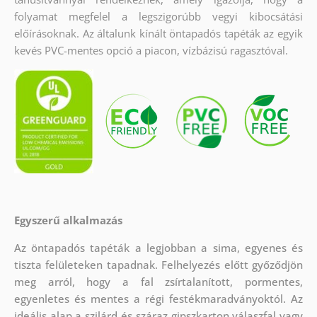
folyamat megfelel a legszigorúbb vegyi kibocsátási
előírásoknak. Az általunk kínált öntapadós tapéták az egyik
kevés PVC-mentes opció a piacon, vízbázisú ragasztóval.
Egyszerű alkalmazás
Az öntapadós tapéták a legjobban a sima, egyenes és
tiszta felületeken tapadnak. Felhelyezés előtt győződjön
meg arról, hogy a fal zsírtalanított, pormentes,
egyenletes és mentes a régi festékmaradványoktól. Az
ideális alap a szilárd és száraz gipszkarton válaszfal vagy