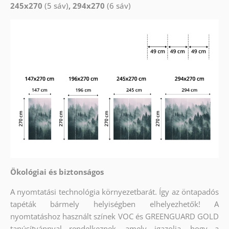
245x270
(5 sáv)
, 294x270
(6 sáv)
Ökológiai és biztonságos
A nyomtatási technológia környezetbarát. Így az öntapadós
tapéták bármely helyiségben elhelyezhetők! A
nyomtatáshoz használt színek VOC és GREENGUARD GOLD
tanúsítvánnyal rendelkeznek, amely igazolja, hogy a