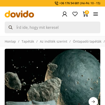
+36 176 54 681
(Hé-Pé: 10 - 15)
0
Honlap
Tapéták
Az indíték szerint
Öntapadó tapéták