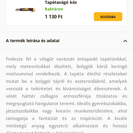
Tapétavágó kés
Raktáron
1 130 Ft
KOSÁRBA
A termék leírása és adatai
Fedezze fel a világűr varázsát öntapadó tapétánkkal,
mely meteoritokkal díszített, bolygók körül keringő
motívummal rendelkezik. A tapéta élethű részleteket
mutat be a bolygói tájról és aszteroidákról, amelyek
vonzzák a tekintetet és kíváncsiságot ébresztenek. A
sötét háttér csillagos atmoszférája titokzatos és
megnyugtató hangulatot teremt. Ideális gyerekszobákba,
játszószobákba vagy kreatív munkaterületekre, ahol
támogatja a fantáziát és az inspirációt. A kiváló
minőségű anyag egyszerű alkalmazást és hosszú
élettartamot biztosít a dekorációnak.