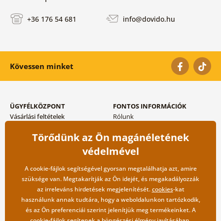
+36 176 54 681
info@dovido.hu
Kövessen minket
ÜGYFÉLKÖZPONT
FONTOS INFORMÁCIÓK
Vásárlási feltételek
Rólunk
Adatvédelem tárolása
Gyakori kérdések
Törődünk az Ön magánéletének
Szállítási és fizetési módok
Blog
Vissza küldés esetében
Kapcsolat
védelmével
Nagykereskedelmi
együttműködés
A cookie-fájlok segítségével gyorsan megtalálhatja azt, amire
szüksége van. Megtakarítják az Ön idejét, és megakadályozzák
az irreleváns hirdetések megjelenítését.
cookies
-kat
használunk annak tudtára, hogy a weboldalunkon tartózkodik,
és az Ön preferenciái szerint jelenítjük meg termékeinket. A
cookie-fájlok segítenek a böngészési élmény javításában.