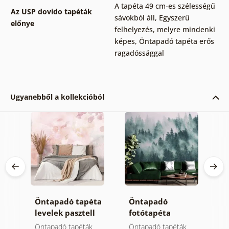
A tapéta 49 cm-es szélességű
Az USP dovido tapéták
sávokból áll
,
Egyszerű
előnye
felhelyezés, melyre mindenki
képes
,
Öntapadó tapéta erős
ragadóssággal
Ugyanebből a kollekcióból
Öntapadó tapéta
Öntapadó
Ö
 ég
levelek pasztell
fotótapéta
t
színben
hegyek a ködben
m
Öntapadó tapéták
Öntapadó tapéták
Ö