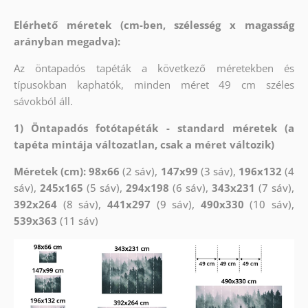
Elérhető méretek (cm-ben, szélesség x magasság
arányban megadva):
Az öntapadós tapéták a következő méretekben és
típusokban kaphatók, minden méret 49 cm széles
sávokból áll.
1) Öntapadós fotótapéták - standard méretek (a
tapéta mintája változatlan, csak a méret változik)
Méretek (cm): 98x66
(2 sáv),
147x99
(3 sáv),
196x132
(4
sáv),
245x165
(5 sáv),
294x198
(6 sáv),
343x231
(7 sáv),
392x264
(8 sáv),
441x297
(9 sáv),
490x330
(10 sáv),
539x363
(11 sáv)