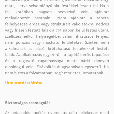
matt, illetve selyemfényű akrilfestékkel festett fal. Ha a
fal korábban nagyon nedvszívó volt, ajánlott
mélyalapozót használni. Nem ajánlott a tapéta
felhelyezése érdes vagy strukturált vakolatokra, nedves
vagy frissen festett falakra (14 napon belül festés után),
szellőzés nélküli helyiségekbe, valamint csúszós, fényes,
nem porózus vagy mosható felületekre. Szintén nem
alkalmasak az olcsó, krétahatású festékekkel festett
falak. Az alkalmazás egyszerű – a tapéták erős tapadása
és a ragasztó rugalmassága miatt bárki könnyen
elboldogul vele. Eltávolításuk ugyanolyan egyszerű. Ha
nem biztos a folyamatban, segít részletes útmutatónk.
Útmutató letöltése
Biztonságos csomagolás
Az öntapadós tapéták nyomtatás után feltekerve, majd