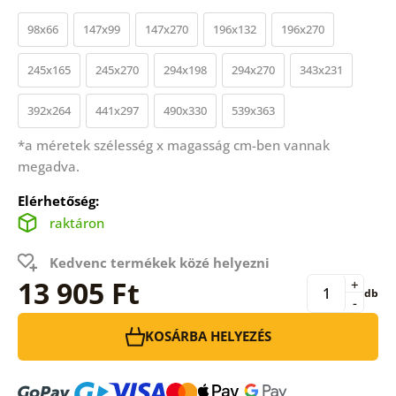
98x66
147x99
147x270
196x132
196x270
245x165
245x270
294x198
294x270
343x231
392x264
441x297
490x330
539x363
*a méretek szélesség x magasság cm-ben vannak
megadva.
Elérhetőség:
raktáron
Kedvenc termékek közé helyezni
13 905 Ft
+
db
-
KOSÁRBA HELYEZÉS