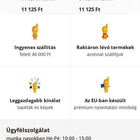
11 125 Ft
11 125 Ft
1
Ingyenes szállítás
Raktáron lévő termékek
felett 40 000 Ft
azonnal szállítjuk
Leggazdagabb kínálat
Az EU-ban készült
tapéták és képek
prémium nyomtatási minőség
Ügyfélszolgálat
munka napokban Hé-Pé: 10:00 - 15:00