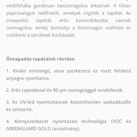
védőfóliába gondosan becsomagolva érkeznek. A fólián
papírszalagok találhatók, amelyek rögzítik a tapétát. Az
öntapadós tapéták erős kartondobozba vannak
csomagolva, amely biztosítja a biztonságos szállítást és
csökkenti a sérülések kockázatát.
Öntapadós tapétáink röviden
1. Kiváló minőségű, sima szerkezetű és matt felületű
anyagra nyomtatva.
2. Erős tapadással és 90 µm vastagsággal rendelkezik.
3. Az UV-led nyomtatásnak köszönhetően szakadásálló
és színtartó.
4. Környezetbarát nyomtatási technológia (VOC és
GREENGUARD GOLD tanúsítvány).