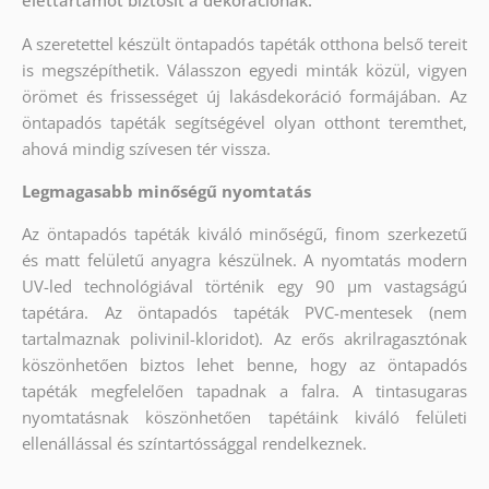
A szeretettel készült öntapadós tapéták otthona belső tereit
is megszépíthetik. Válasszon egyedi minták közül, vigyen
örömet és frissességet új lakásdekoráció formájában. Az
öntapadós tapéták segítségével olyan otthont teremthet,
ahová mindig szívesen tér vissza.
Legmagasabb minőségű nyomtatás
Az öntapadós tapéták kiváló minőségű, finom szerkezetű
és matt felületű anyagra készülnek. A nyomtatás modern
UV-led technológiával történik egy 90 µm vastagságú
tapétára. Az öntapadós tapéták PVC-mentesek (nem
tartalmaznak polivinil-kloridot). Az erős akrilragasztónak
köszönhetően biztos lehet benne, hogy az öntapadós
tapéták megfelelően tapadnak a falra. A tintasugaras
nyomtatásnak köszönhetően tapétáink kiváló felületi
ellenállással és színtartóssággal rendelkeznek.