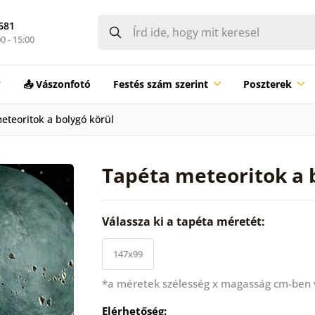
681
0 - 15:00
📤 Vászonfotó
Festés szám szerint
Poszterek
eteoritok a bolygó körül
Tapéta meteoritok a 
Válassza ki a tapéta méretét:
147x99
*a méretek szélesség x magasság cm-ben
Elérhetőség: