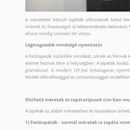
A szeretettel készült tapéták otthonának belső ter
örömöt és frissességet új lakberendezési dekoráció 
ahová mindig szívesen tér vissza.
Legmagasabb minőségű nyomtatás
A fotótapéták különféle mintákat, színek és formák 
elemet hoznak létre a helyiségben. A tapéták kiváló
gramázzsal. A modern UV-led tintasugaras nyomt
felületi ellenállósággal és színtartóssággal rendelkez
Elérhető méretek és tapétatípusok (cm-ben me
A tapéták az alábbi méretekben és típusokban érhető
1) Fotótapéták - normál méretek (a tapéta min