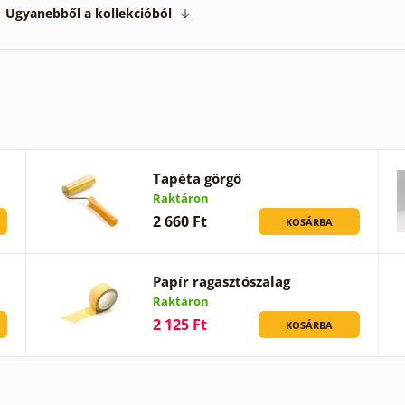
Ugyanebből a kollekcióból
Tapéta görgő
Raktáron
2 660 Ft
KOSÁRBA
Papír ragasztószalag
Raktáron
2 125 Ft
KOSÁRBA