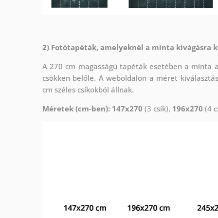
2) Fotótapéták, amelyeknél a minta kivágásra k
A 270 cm magasságú tapéták esetében a minta az 
csökken belőle. A weboldalon a méret kiválasztá
cm széles csíkokból állnak.
Méretek (cm-ben): 147x270
(3 csík),
196x270
(4 c