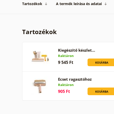
Tartozékok
A termék leírása és adatai
Tartozékok
Kiegészítő készlet…
Raktáron
9 545 Ft
KOSÁRBA
Ecset ragasztóhoz
Raktáron
905 Ft
KOSÁRBA