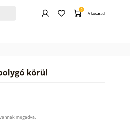
0
A kosarad
bolygó körül
 vannak megadva.