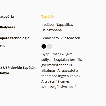
ategória
Tapéták
Irodába
,
Nappaliba
,
lhelyezés
Hálószobába
apéta technológia
Lemosható
,
Vlies-vászon
zín
Gyapjúrost 170 g/m²
súllyal
,
Szagtalan termék,
gyermekszobába is
z USP dovido tapéták
alkalmas
,
A ragasztót a
lőnye
tapétához ingyen kapják
,
A tapéta 49 cm-es
szélességű sávokból áll