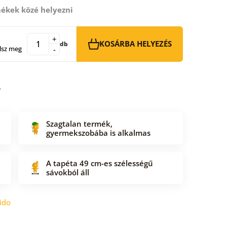
ékek közé helyezni
+
KOSÁRBA HELYEZÉS
db
lsz meg
-
Szagtalan termék,
gyermekszobába is alkalmas
A tapéta 49 cm-es szélességű
sávokból áll
ido