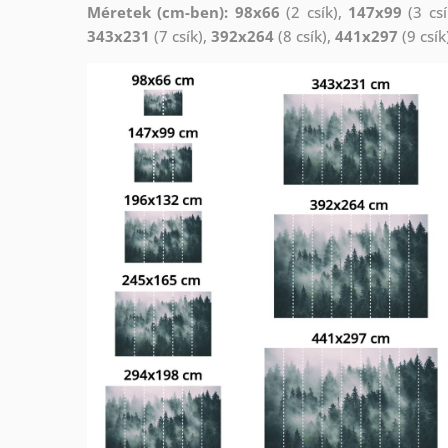
Méretek (cm-ben): 98x66
(2 csík),
147x99
(3 csí
343x231
(7 csík),
392x264
(8 csík),
441x297
(9 csík