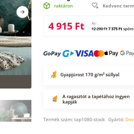
raktáron
Kedvenc term
4 915 Ft
Ár:
12 290 Ft
7 375 Ft
spóro
Gyapjúrost 170 g/m² súllyal
A ragasztót a tapétához ingyen
kapják
Termék szám: tap1080-stock Gyártó:
Dov