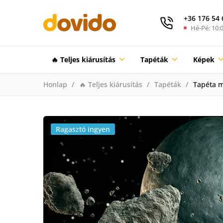
+36 176 54 
Hé-Pé: 10:0
🔥 Teljes kiárusítás
Tapéták
Képek
Honlap
🔥 Teljes kiárusítás
Tapéták
Tapéta m
Ragasztó ingyen