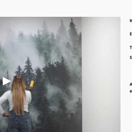
K
E
T
S
A
e