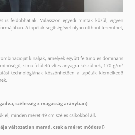
ét is feldobhatják. Válasszon egyedi minták közül, vigyen
formájában. A tapéták segítségével olyan otthont teremthet,
kombinációját kínálják, amelyek együtt feltűnő és domináns
2
 minőségű, sima felületű vlies anyagra készülnek, 170 g/m
atási technológiának köszönhetően a tapéták kiemelkedő
nek.
gadva, szélesség x magasság arányban)
k el, minden méret 49 cm széles csíkokból áll.
tája változatlan marad, csak a méret módosul)