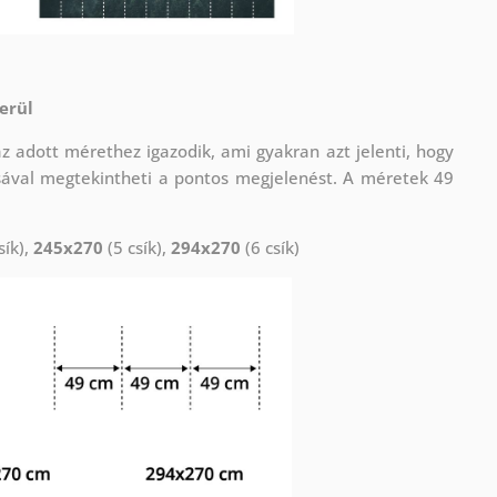
erül
adott mérethez igazodik, ami gyakran azt jelenti, hogy
sával megtekintheti a pontos megjelenést. A méretek 49
sík),
245x270
(5 csík),
294x270
(6 csík)