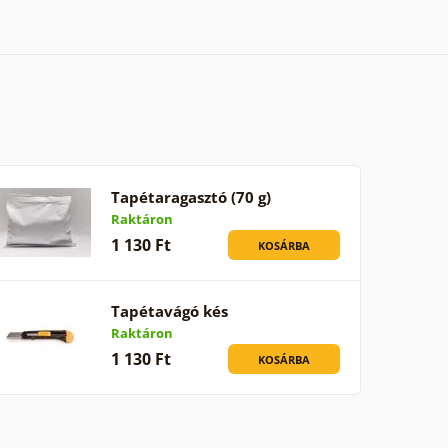
Tapétaragasztó (70 g)
Raktáron
1 130 Ft
KOSÁRBA
Tapétavágó kés
Raktáron
1 130 Ft
KOSÁRBA