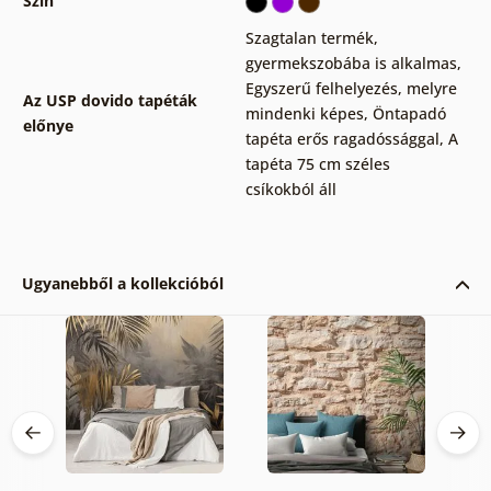
Szín
Szagtalan termék,
gyermekszobába is alkalmas
,
Egyszerű felhelyezés, melyre
Az USP dovido tapéták
mindenki képes
,
Öntapadó
előnye
tapéta erős ragadóssággal
,
A
tapéta 75 cm széles
csíkokból áll
Ugyanebből a kollekcióból