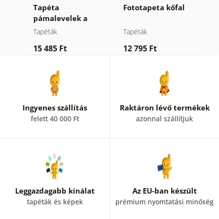
Tapéta
Fototapeta kőfal
Ö
dös
pámalevelek a
f
dzsungelben
Tapéták
Tapéták
T
15 485 Ft
12 795 Ft
4
Ingyenes szállítás
Raktáron lévő termékek
felett 40 000 Ft
azonnal szállítjuk
Leggazdagabb kínálat
Az EU-ban készült
tapéták és képek
prémium nyomtatási minőség