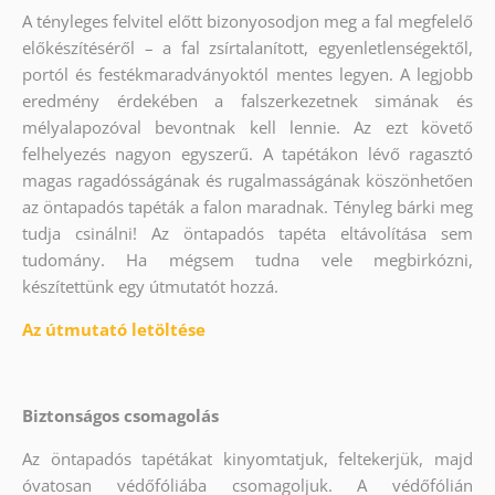
A tényleges felvitel előtt bizonyosodjon meg a fal megfelelő
előkészítéséről – a fal zsírtalanított, egyenletlenségektől,
portól és festékmaradványoktól mentes legyen. A legjobb
eredmény érdekében a falszerkezetnek simának és
mélyalapozóval bevontnak kell lennie. Az ezt követő
felhelyezés nagyon egyszerű. A tapétákon lévő ragasztó
magas ragadósságának és rugalmasságának köszönhetően
az öntapadós tapéták a falon maradnak. Tényleg bárki meg
tudja csinálni! Az öntapadós tapéta eltávolítása sem
tudomány. Ha mégsem tudna vele megbirkózni,
készítettünk egy útmutatót hozzá.
Az útmutató letöltése
Biztonságos csomagolás
Az öntapadós tapétákat kinyomtatjuk, feltekerjük, majd
óvatosan védőfóliába csomagoljuk. A védőfólián