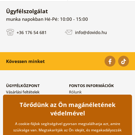
Ügyfélszolgálat
munka napokban Hé-Pé: 10:00 - 15:00
+36 176 54 681
info@dovido.hu
Kövessen minket
ÜGYFÉLKÖZPONT
FONTOS INFORMÁCIÓK
Vásárlási feltételek
Rólunk
Adatvédelem tárolása
Gyakori kérdések
Törődünk az Ön magánéletének
Szállítási és fizetési módok
Blog
Vissza küldés esetében
Kapcsolat
védelmével
Nagykereskedelmi
együttműködés
A cookie-fájlok segítségével gyorsan megtalálhatja azt, amire
szüksége van. Megtakarítják az Ön idejét, és megakadályozzák