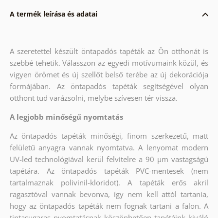
A termék leírása és adatai
A szeretettel készült öntapadós tapéták az Ön otthonát is
szebbé tehetik. Válasszon az egyedi motívumaink közül, és
vigyen örömet és új szellőt belső terébe az új dekorációja
formájában. Az öntapadós tapéták segítségével olyan
otthont tud varázsolni, melybe szívesen tér vissza.
A legjobb minőségű nyomtatás
Az öntapadós tapéták minőségi, finom szerkezetű, matt
felületű anyagra vannak nyomtatva. A lenyomat modern
UV-led technológiával kerül felvitelre a 90 µm vastagságú
tapétára. Az öntapadós tapéták PVC-mentesek (nem
tartalmaznak polivinil-kloridot). A tapéták erős akril
ragasztóval vannak bevonva, így nem kell attól tartania,
hogy az öntapadós tapéták nem fognak tartani a falon. A
tintasugaras nyomtatásnak köszönhetően tapétáink kiváló