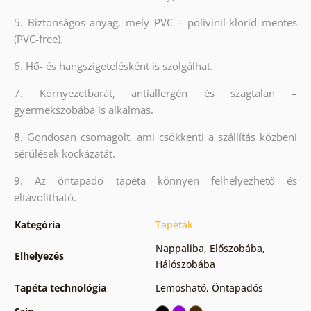
5.
Biztonságos anyag, mely PVC – polivinil-klorid mentes
(PVC-free).
6. Hő- és hangszigetelésként is szolgálhat.
7. Környezetbarát, antiallergén és szagtalan –
gyermekszobába is alkalmas.
8.
Gondosan csomagolt, ami csökkenti a szállítás közbeni
sérülések kockázatát.
9.
Az öntapadó tapéta könnyen felhelyezhető és
eltávolítható.
Kategória
Tapéták
Nappaliba
,
Előszobába
,
Elhelyezés
Hálószobába
Tapéta technológia
Lemosható
,
Öntapadós