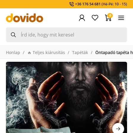
+36 176 54 681
(Hé-Pé: 10 - 15)
0
Honlap
🔥 Teljes kiárusítás
Tapéták
Öntapadó tapéta h