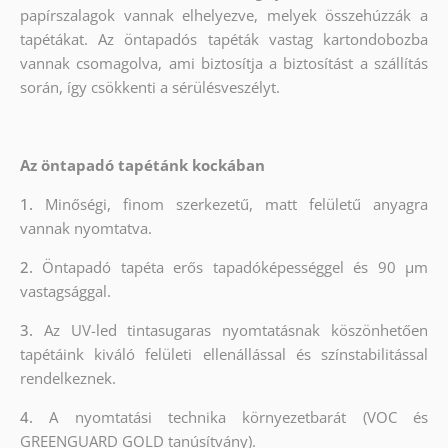
papírszalagok vannak elhelyezve, melyek összehúzzák a
tapétákat. Az öntapadós tapéták vastag kartondobozba
vannak csomagolva, ami biztosítja a biztosítást a szállítás
során, így csökkenti a sérülésveszélyt.
Az öntapadó tapétánk kockában
1.
Minőségi, finom szerkezetű, matt felületű anyagra
vannak nyomtatva.
2.
Öntapadó tapéta erős tapadóképességgel és 90 µm
vastagsággal.
3.
Az UV-led tintasugaras nyomtatásnak köszönhetően
tapétáink kiváló felületi ellenállással és színstabilitással
rendelkeznek.
4.
A nyomtatási technika környezetbarát (VOC és
GREENGUARD GOLD tanúsítvány).