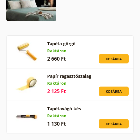
Tapéta görgő
Raktáron
2 660 Ft
KOSÁRBA
Papír ragasztószalag
Raktáron
2 125 Ft
KOSÁRBA
Tapétavágó kés
Raktáron
1 130 Ft
KOSÁRBA