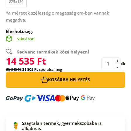
225x150
*a méretek szélesség x magasság cm-ben vannak
megadva.
Elérhetőség:
raktáron
Kedvenc termékek közé helyezni
14 535 Ft
+
db
-
36 345 Ft
21 805 Ft
spórolsz meg
KOSÁRBA HELYEZÉS
Szagtalan termék, gyermekszobába is
alkalmas