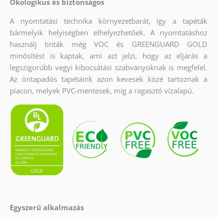
Ökologikus és biztonságos
A nyomtatási technika környezetbarát, így a tapéták
bármelyik helyiségben elhelyezhetőek. A nyomtatáshoz
használj tinták még VOC és GREENGUARD GOLD
minősítést is kaptak, ami azt jelzi, hogy az eljárás a
legszigorúbb vegyi kibocsátási szabványoknak is megfelel.
Az öntapadós tapétáink azon kevesek közé tartoznak a
piacon, melyek PVC-mentesek, míg a ragasztó vízalapú.
Egyszerű alkalmazás