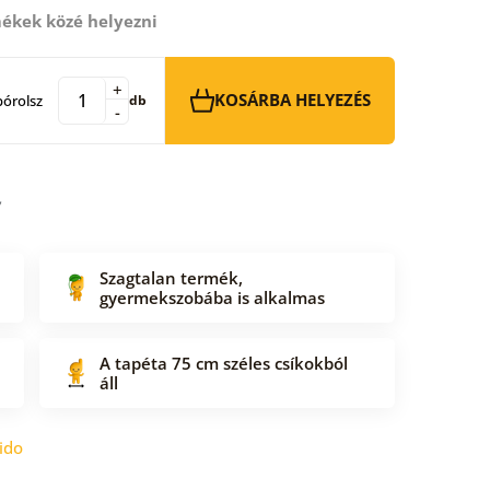
ékek közé helyezni
+
KOSÁRBA HELYEZÉS
órolsz
db
-
Szagtalan termék,
gyermekszobába is alkalmas
A tapéta 75 cm széles csíkokból
áll
ido