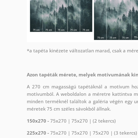
*a tapéta kinézete változatlan marad, csak a mére
Azon tapéták mérete, melyek motívumának kin
A 270 cm magasságú tapétáknál a motívum hozz
motívumból. A weboldalon a méretre kattintva me
minden terméknél találtok a galéria végén egy u
méretek 75 cm széles sávokból állnak.
150x270 -
75x270 | 75x270 | (2 tekercs)
225x270 -
75x270 | 75x270 | 75x270 | (3 tekercs)