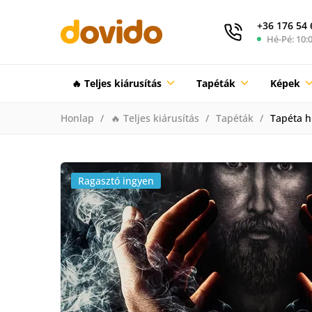
+36 176 54 
Hé-Pé: 10:0
🔥 Teljes kiárusítás
Tapéták
Képek
Honlap
🔥 Teljes kiárusítás
Tapéták
Tapéta h
Ragasztó ingyen