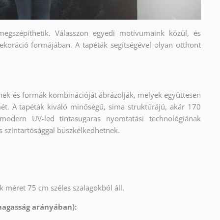
 megszépíthetik. Válasszon egyedi motívumaink közül, és
ekoráció formájában. A tapéták segítségével olyan otthont
ínek és formák kombinációját ábrázolják, melyek együttesen
ét. A tapéták kiváló minőségű, sima struktúrájú, akár 170
modern UV-led tintasugaras nyomtatási technológiának
és színtartósággal büszkélkedhetnek.
 méret 75 cm széles szalagokból áll.
magasság arányában):