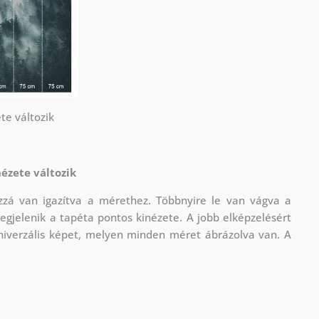
te változik
ézete változik
á van igazítva a mérethez. Többnyire le van vágva a
gjelenik a tapéta pontos kinézete. A jobb elképzelésért
niverzális képet, melyen minden méret ábrázolva van. A