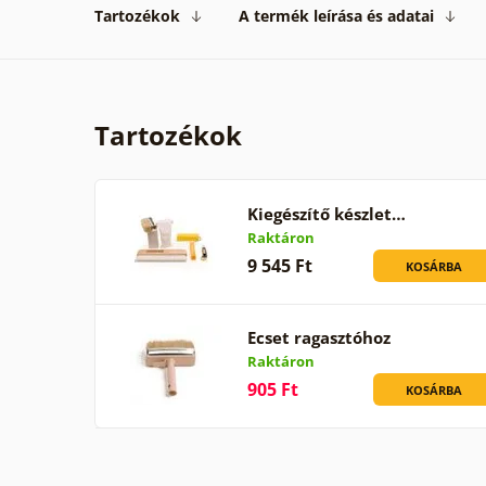
Tartozékok
A termék leírása és adatai
Tartozékok
Kiegészítő készlet…
Raktáron
9 545 Ft
KOSÁRBA
Ecset ragasztóhoz
Raktáron
905 Ft
KOSÁRBA