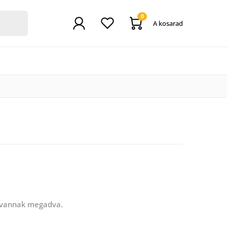
0
A kosarad
 vannak megadva.