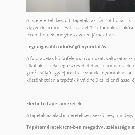
A szeretettel készült tapéták az Ön otthonát is
vigyenek örömet és friss szellőt otthonukba lakásd
teremthetnek, melybe szívesen járnak haza.
Legmagasabb minőségű nyomtatás
A fotótapéták különféle motívumokat, változatos sz
alkotják a helyiség észrevehetetlen, domináns elem
2
g/m
súlyú gyapjúrostra vannak nyomtatva. A 
köszönhetően a tapéták kiváló felületi ellenállással 
Elérhető tapétaméretek
A tapéták az alábbi méretekben készülnek, mindegyik
Tapétaméretek (cm-ben megadva, szélesség x 