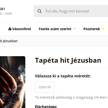
681
0 - 15:00
📤 Vászonfotó
Festés szám szerint
Poszterek
it Jézusban
Tapéta hit Jézusban
Válassza ki a tapéta méretét:
225x150
*a méretek szélesség x magasság cm-ben
Elérhetőség: