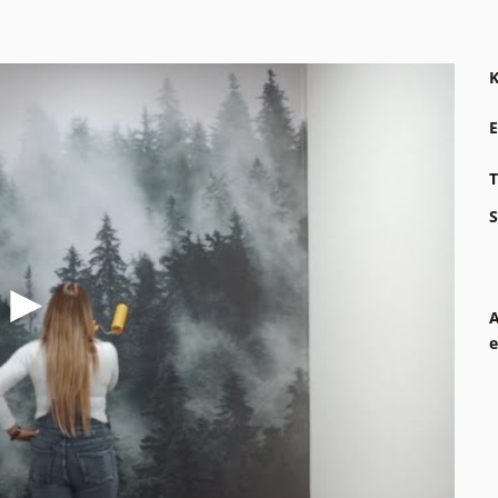
K
E
T
S
A
e