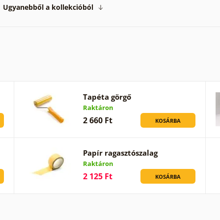
Ugyanebből a kollekcióból
Tapéta görgő
Raktáron
2 660 Ft
KOSÁRBA
Papír ragasztószalag
Raktáron
2 125 Ft
KOSÁRBA