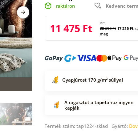
raktáron
Kedvenc term
Ár:
11 475 Ft
28 690 Ft
17 215 Ft
sp
meg
Gyapjúrost 170 g/m² súllyal
A ragasztót a tapétához ingyen
kapják
Termék szám: tap1224-sklad Gyártó:
Dov