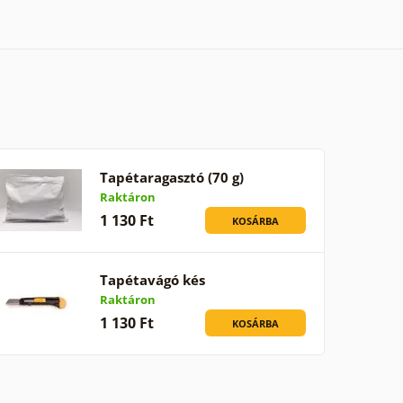
Tapétaragasztó (70 g)
Raktáron
1 130 Ft
KOSÁRBA
Tapétavágó kés
Raktáron
1 130 Ft
KOSÁRBA