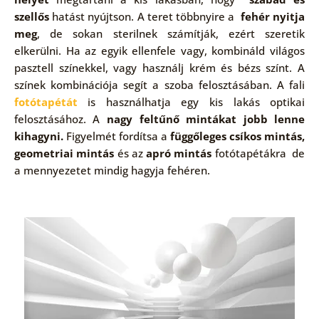
szellős
hatást nyújtson. A teret többnyire a
fehér nyitja
meg
, de sokan sterilnek számítják, ezért szeretik
elkerülni. Ha az egyik ellenfele vagy, kombináld világos
pasztell színekkel, vagy használj krém és bézs színt. A
színek kombinációja segít a szoba felosztásában. A fali
fotótapétát
is használhatja egy kis lakás optikai
felosztásához. A
nagy feltűnő mintákat jobb lenne
kihagyni.
Figyelmét fordítsa a
függőleges csíkos mintás,
geometriai mintás
és az
apró mintás
fotótapétákra de
a mennyezetet mindig hagyja fehéren.