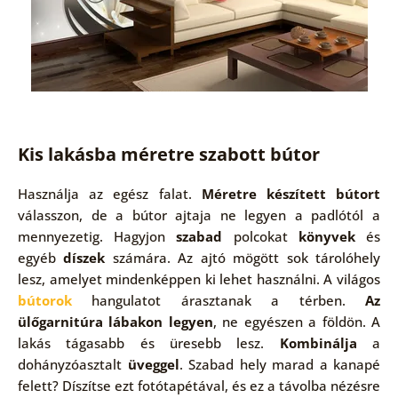
Kis lakásba méretre szabott bútor
Használja az egész falat.
Méretre készített bútort
válasszon, de a bútor ajtaja ne legyen a padlótól a
mennyezetig. Hagyjon
szabad
polcokat
könyvek
és
egyéb
díszek
számára. Az ajtó mögött sok tárolóhely
lesz, amelyet mindenképpen ki lehet használni. A világos
bútorok
hangulatot árasztanak a térben.
Az
ülőgarnitúra lábakon legyen
, ne egyészen a földön. A
lakás tágasabb és üresebb lesz.
Kombinálja
a
dohányzóasztalt
üveggel
. Szabad hely marad a kanapé
felett? Díszítse ezt fotótapétával, és ez a távolba nézésre