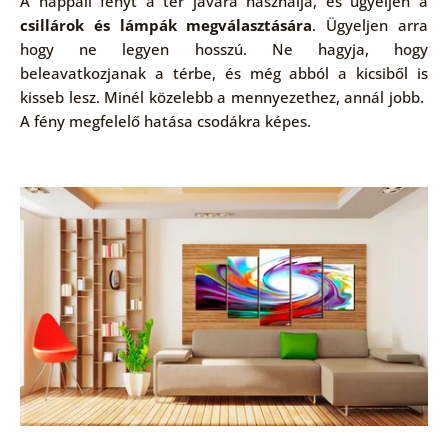
A nappali fényt a tér javára használja, és ügyeljen a
csillárok és lámpák megválasztására
. Ügyeljen arra
hogy ne legyen hosszú. Ne hagyja, hogy
beleavatkozjanak a térbe, és még abból a kicsiből is
kisseb lesz. Minél közelebb a mennyezethez, annál jobb.
A fény megfelelő hatása csodákra képes.