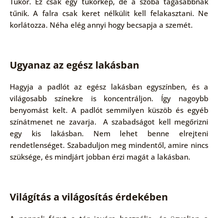
Tükör. Ez csak egy tükörkép, de a szoba tágasabbnak
tűnik. A falra csak keret nélkülit kell felakasztani. Ne
korlátozza. Néha elég annyi hogy becsapja a szemét.
Ugyanaz az egész lakásban
Hagyja a padlót az egész lakásban egyszínben, és a
világosabb színekre is koncentráljon. Így nagoybb
benyomást kelt. A padlót semmilyen küszöb és egyéb
színátmenet ne zavarja. A szabadságot kell megőrizni
egy kis lakásban. Nem lehet benne elrejteni
rendetlenséget. Szabaduljon meg mindentől, amire nincs
szüksége, és mindjárt jobban érzi magát a lakásban.
Világítás a világosítás érdekében