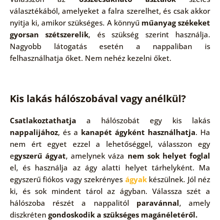
választékából, amelyeket a falra szerelhet, és csak akkor
nyitja ki, amikor szükséges. A könnyű
műanyag székeket
gyorsan szétszerelik
, és szükség szerint használja.
Nagyobb látogatás esetén a nappaliban is
felhasználhatja őket. Nem nehéz kezelni őket.
Kis lakás hálószobával vagy anélkül?
Csatlakoztathatja
a hálószobát egy kis lakás
nappalijához
, és a
kanapét ágyként használhatja
. Ha
nem ért egyet ezzel a lehetőséggel, válasszon egy
e
gyszerű ágyat
, amelynek váza
nem sok helyet foglal
el, és használja az ágy alatti helyet tárhelyként. Ma
egyszerű fiókos vagy szekrényes
ágyak
készülnek. Jól néz
ki, és sok mindent tárol az ágyban. Válassza szét a
hálószoba részét a nappalitól
paravánnal
, amely
diszkréten
gondoskodik a szükséges magánéletéről.