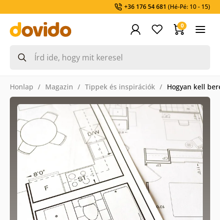
+36 176 54 681
(Hé-Pé: 10 - 15)
0
Honlap
Magazin
Tippek és inspirációk
Hogyan kell ber