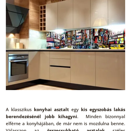
A klasszikus
konyhai asztalt
egy
kis egyszobás lakás
berendezésénél jobb kihagyni
. Minden bizonnyal
elférne a konyhájában, de már nem is mozdulna benne.
Válasszon az
összecsukható asztalok
széles