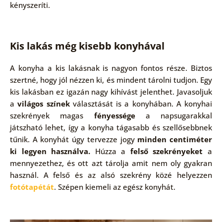
kényszeríti.
Kis lakás még kisebb konyhával
A konyha a kis lakásnak is nagyon fontos része. Biztos
szertné, hogy jól nézzen ki, és mindent tárolni tudjon. Egy
kis lakásban ez igazán nagy kihívást jelenthet. Javasoljuk
a
világos színek
választását is a konyhában. A konyhai
szekrények magas
fényessége
a napsugarakkal
játszható lehet, így a konyha tágasabb és szellősebbnek
tűnik. A konyhát úgy tervezze jogy
minden centiméter
ki legyen használva.
Húzza a
felső szekrényeket
a
mennyezethez, és ott azt tárolja amit nem oly gyakran
használ. A felső és az alsó szekrény közé helyezzen
fotótapétát
. Szépen kiemeli az egész konyhát.