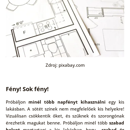
Zdroj: pixabay.com
Fény! Sok fény!
Próbáljon
minél több napfényt kihasználni
egy kis
lakásban. A sötét színek nem megfelelőek kis helyekre!
Vizuálisan csökkentik őket, és szűknek és szorongónak
érezhetik magukat benne. Próbáljon minél több
szabad
helyet
megtartani a kis lakásban, hogy
szabad és