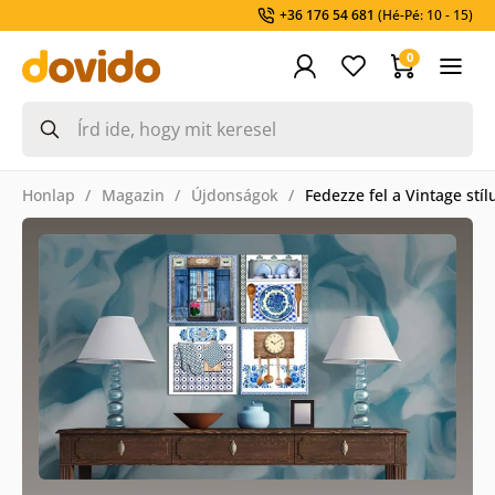
+36 176 54 681
(Hé-Pé: 10 - 15)
0
Honlap
Magazin
Újdonságok
Fedezze fel a Vintage stí