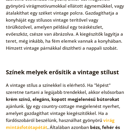
gyönyörű virágmotívumokkal ellátott ágyneműkkel, vagy
átalakíthat egy széket vintage polcra. Gazdagíthatja a
konyháját egy stílusos vintage terítővel vagy
törülközővel, amelyen például egy teáskészlet,
evőeszköz, csésze van ábrázolva. A kiegészítők lagyítja a
teret, még inkább, ha fém elemek vannak a konyhában.
Hímzett vintage párnákkal díszítheti a nappali szobát.
Színek melyek erősítik a vintage stílust
A vintage stílus a színekkel is elérhető. Ha "lépést"
szeretne tartani a legújabb trendekkel, akkor elsősorban
krém színű, elegáns, kopott megjelenésű bútorokat
ajánlunk. Így egy country-cottage megjelenést nyerhet,
amelyet gazdagíthat vintage kiegészítőkkel. Ha a
fürdőszobáról beszélünk, használhat gyönyörű
virág
mintás
fotótapétát
.
Általában azonban
bézs, fehér és