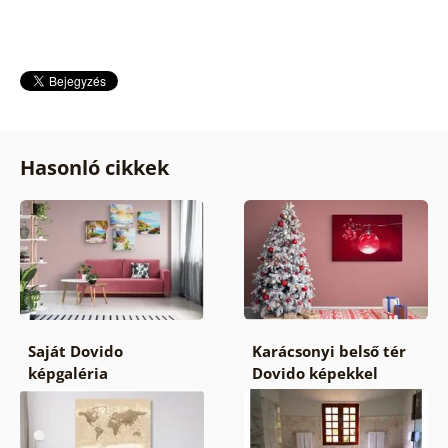
Hasonló cikkek
Saját Dovido
Karácsonyi belső tér
képgaléria
Dovido képekkel