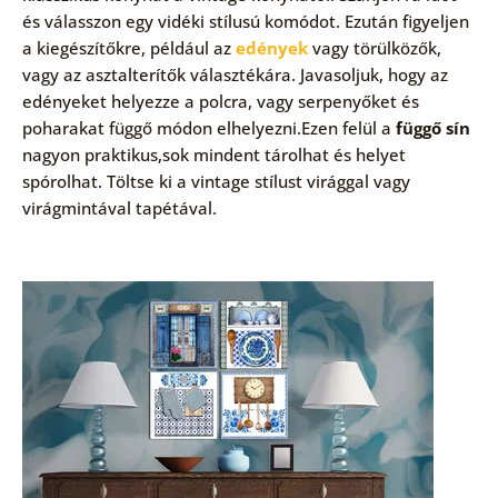
és válasszon egy vidéki stílusú komódot. Ezután figyeljen
a kiegészítőkre, például az
edények
vagy törülközők,
vagy az asztalterítők választékára. Javasoljuk, hogy az
edényeket helyezze a polcra, vagy serpenyőket és
poharakat függő módon elhelyezni.Ezen felül a
függő sín
nagyon praktikus,sok mindent tárolhat és helyet
spórolhat. Töltse ki a vintage stílust virággal vagy
virágmintával tapétával.