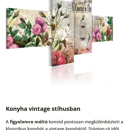
Konyha vintage stíhusban
A
figyelemre méltó
komód pontosan megkülönbözteti a
klasszikus konyhát a vintage konyhától. Szánjon rá időt