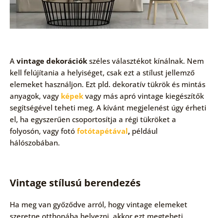
A
vintage dekorációk
széles választékot kínálnak. Nem
kell felújítania a helyiséget, csak ezt a stílust jellemző
elemeket használjon. Ezt pld. dekoratív tükrök és mintás
anyagok, vagy
képek
vagy más apró vintage kiegészítők
segítségével teheti meg. A kívánt megjelenést úgy érheti
el, ha egyszerűen csoportosítja a régi tükröket a
folyosón, vagy fotó
fotótapétával
,
például
hálószobában.
Vintage stílusú berendezés
Ha meg van győződve arról, hogy vintage elemeket
szeretne otthonába helyezni, akkor ezt megteheti