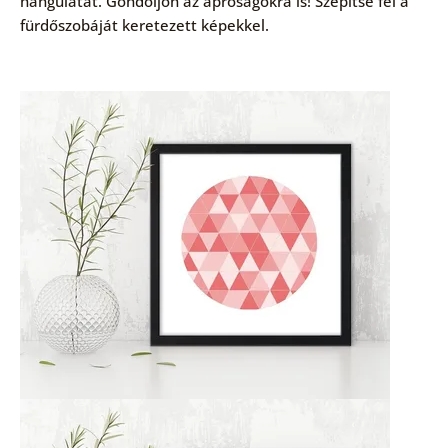
hangulatát. Gondoljon az apróságokra is! Szépítse fel a
fürdőszobáját keretezett képekkel.