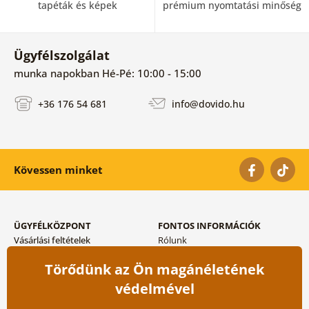
tapéták és képek
prémium nyomtatási minőség
Ügyfélszolgálat
munka napokban Hé-Pé: 10:00 - 15:00
+36 176 54 681
info@dovido.hu
Kövessen minket
ÜGYFÉLKÖZPONT
FONTOS INFORMÁCIÓK
Vásárlási feltételek
Rólunk
Adatvédelem tárolása
Gyakori kérdések
Törődünk az Ön magánéletének
Szállítási és fizetési módok
Blog
Vissza küldés esetében
Kapcsolat
védelmével
Nagykereskedelmi
együttműködés