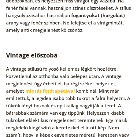
dobozokban, és helyezzen friss virágot egy vázába. Ha
fehér falai vannak, használjon színes díszítéseket. A stílus
hangsúlyozásához használjon
fogantyúkat (horgokat)
arany vagy fehér színben. Ne felejtse el a virágmintát,
amely antik megjelenést kölcsönöz.
Vintage előszoba
A vintage stílusú folyosó kellemes légkört hoz létre,
közvetlenül az otthonba való belépés után. A vintage
megjelenést úgy érheti el, ha régi széket helyez el,
amelyet
mintás fotótapétával
kombinál. Mint már
említettük, a legideálisabb több tükröt a falra helyezni. A
tükrök fényt hoznak és optikailag nagyítják a teret. A
bátrabbak számára van egy tippünk! Helyezzen kisebb
tükröket eklektikus megjelenést teremtenek. Egy másik
megfelelő kiegészítő a keretekkel ellátott kép. Nem
számít, hogy a képek egyenletes méretű, keretben vagy