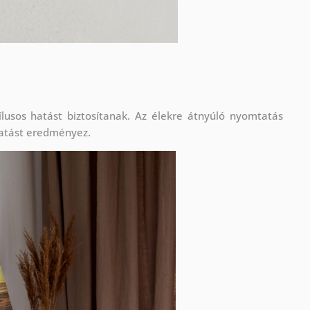
lusos hatást biztosítanak. Az élekre átnyúló nyomtatás
atást eredményez.