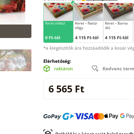
Keret nélkül
Keret – Natúr
Keret – Barna
tölgy
dió
0 Ft-tól
4 115 Ft-tól
4 115 Ft-tól
*a kiegészítők ára hozzáadódik a kosár v
Elérhetőség:
raktáron
Kedvenc term
6 565 Ft
Próbáld ki a képet saját belső tered