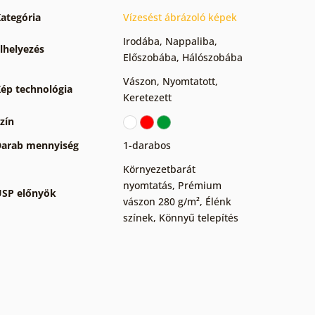
ategória
Vízesést ábrázoló képek
Irodába
,
Nappaliba
,
lhelyezés
Előszobába
,
Hálószobába
Vászon
,
Nyomtatott
,
ép technológia
Keretezett
zín
arab mennyiség
1-darabos
Környezetbarát
nyomtatás
,
Prémium
SP előnyök
vászon 280 g/m²
,
Élénk
színek
,
Könnyű telepítés