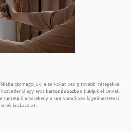
óliába csomagoljuk, a sarkokat pedig további rétegekkel
 közvetlenül egy erős
kartondobozban
küldjük el Önnek.
eltüntetjük a törékeny árura vonatkozó figyelmeztetést,
ülések kockázatát.