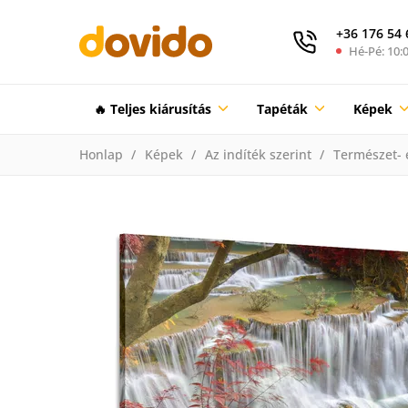
+36 176 54 
Hé-Pé: 10:0
🔥 Teljes kiárusítás
Tapéták
Képek
Honlap
Képek
Az indíték szerint
Természet- 