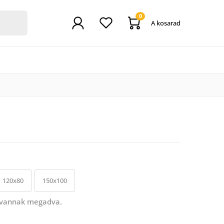
0
A kosarad
120x80
150x100
 vannak megadva.