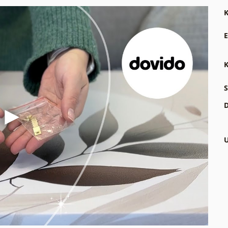
K
E
K
S
D
U