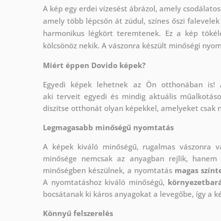
A kép egy erdei vízesést ábrázol, amely csodálatos
amely több lépcsőn át zúdul, színes őszi falevele
harmonikus légkört teremtenek. Ez a kép tökéle
kölcsönöz nekik. A vászonra készült minőségi nyom
Miért éppen Dovido képek?
Egyedi képek lehetnek az Ön otthonában is!
aki
terveit egyedi és mindig aktuális műalkotás
díszítse otthonát olyan képekkel, amelyeket csak 
Legmagasabb minőségű nyomtatás
A képek kiváló minőségű, rugalmas vászonra 
minősége nemcsak az anyagban rejlik, hanem a
minőségben készülnek, a nyomtatás
magas színte
A nyomtatáshoz kiváló minőségű,
környezetbará
bocsátanak ki káros anyagokat a levegőbe, így a k
Könnyű felszerelés