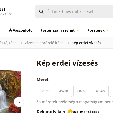
681
0 - 15:00
📤 Vászonfotó
Festés szám szerint
Poszterek
és tájképek
Vízesést ábrázoló képek
Kép erdei vízesés
Kép erdei vízesés
Méret:
30x20
40x30
60x40
90x60
*a méretek szélesség x magasság cm-ben
Dekoratív keret
tudj meg többet
i