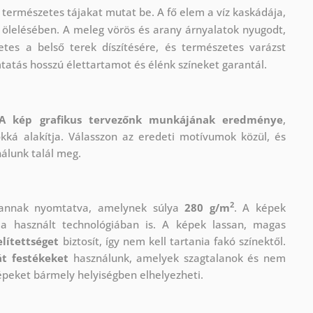
 természetes tájakat mutat be. A fő elem a víz kaskádája,
k ölelésében. A meleg vörös és arany árnyalatok nyugodt,
tes a belső terek díszítésére, és természetes varázst
tatás hosszú élettartamot és élénk színeket garantál.
A kép grafikus tervezőnk munkájának eredménye
,
okká alakítja. Válasszon az eredeti motívumok közül, és
nálunk talál meg.
2
vannak nyomtatva, amelynek súlya
280 g/m
. A képek
 használt technológiában is. A képek lassan, magas
lítettséget
biztosít, így nem kell tartania fakó színektől.
t festékeket
használunk, amelyek szagtalanok és nem
épeket bármely helyiségben elhelyezheti.