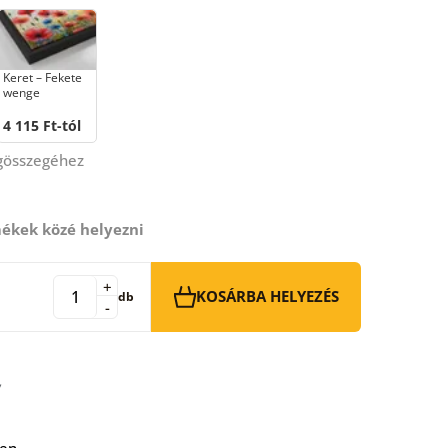
Keret – Fekete
wenge
4 115 Ft-tól
égösszegéhez
ékek közé helyezni
+
KOSÁRBA HELYEZÉS
db
-
ben