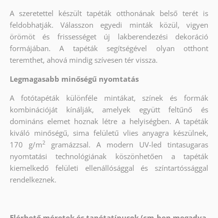
A szeretettel készült tapéták otthonának belső terét is
feldobhatják. Válasszon egyedi minták közül, vigyen
örömöt és frissességet új lakberendezési dekoráció
formájában. A tapéták segítségével olyan otthont
teremthet, ahová mindig szívesen tér vissza.
Legmagasabb minőségű nyomtatás
A fotótapéták különféle mintákat, színek és formák
kombinációját kínálják, amelyek együtt feltűnő és
domináns elemet hoznak létre a helyiségben. A tapéták
kiváló minőségű, sima felületű vlies anyagra készülnek,
2
170 g/m
gramázzsal. A modern UV-led tintasugaras
nyomtatási technológiának köszönhetően a tapéták
kiemelkedő felületi ellenállósággal és színtartóssággal
rendelkeznek.
Elérhető méretek és tapétatípusok (cm-ben megadva,