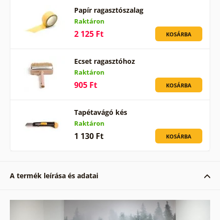
Papír ragasztószalag
Raktáron
2 125 Ft
KOSÁRBA
Ecset ragasztóhoz
Raktáron
905 Ft
KOSÁRBA
Tapétavágó kés
Raktáron
1 130 Ft
KOSÁRBA
A termék leírása és adatai