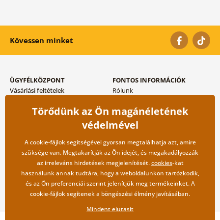
Kövessen minket
ÜGYFÉLKÖZPONT
FONTOS INFORMÁCIÓK
Vásárlási feltételek
Rólunk
Adatvédelem tárolása
Gyakori kérdések
Törődünk az Ön magánéletének
Szállítási és fizetési módok
Blog
Vissza küldés esetében
Kapcsolat
védelmével
Nagykereskedelmi
együttműködés
A cookie-fájlok segítségével gyorsan megtalálhatja azt, amire
szüksége van. Megtakarítják az Ön idejét, és megakadályozzák
az irreleváns hirdetések megjelenítését.
cookies
-kat
használunk annak tudtára, hogy a weboldalunkon tartózkodik,
és az Ön preferenciái szerint jelenítjük meg termékeinket. A
cookie-fájlok segítenek a böngészési élmény javításában.
Mindent elutasít