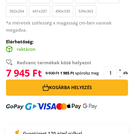
392x264
441x297
490x330
539x363
*a méretek szélesség x magasság cm-ben vannak
megadva.
Elérhetőség:
raktáron
Kedvenc termékek közé helyezni
7 945 Ft
+
9 930 Ft
1 985 Ft
spórolsz meg
db
-
KOSÁRBA HELYEZÉS
Gyapjúrost 170 g/m² súllyal