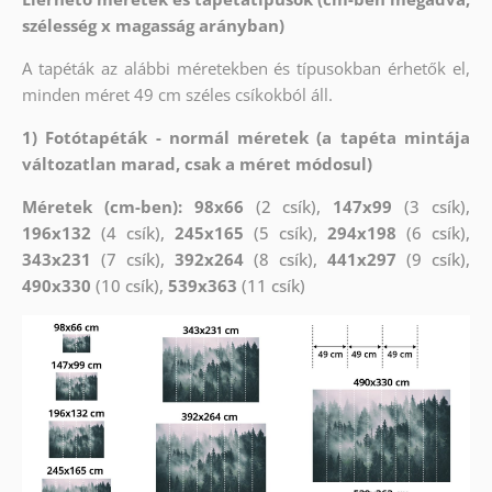
szélesség x magasság arányban)
A tapéták az alábbi méretekben és típusokban érhetők el,
minden méret 49 cm széles csíkokból áll.
1) Fotótapéták - normál méretek (a tapéta mintája
változatlan marad, csak a méret módosul)
Méretek (cm-ben): 98x66
(2 csík),
147x99
(3 csík),
196x132
(4 csík),
245x165
(5 csík),
294x198
(6 csík),
343x231
(7 csík),
392x264
(8 csík),
441x297
(9 csík),
490x330
(10 csík),
539x363
(11 csík)