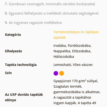
7.
Gondosan csomagolt, minimális sérülési kockázattal.
8.
Egyszerű felhelyezés a mellékelt útmutató segítségével.
9.
Az ingyenes ragasztó mellékelve.
Természetképes és tájképes
Kategória
tapéták
Irodába
,
Fürdőszobába
,
Elhelyezés
Nappaliba
,
Előszobába
,
Hálószobába
Tapéta technológia
Lemosható
,
Vlies-vászon
Szín
Gyapjúrost 170 g/m² súllyal
,
Szagtalan termék,
gyermekszobába is alkalmas
,
Az USP dovido tapéták
A ragasztót a tapétához
előnye
ingyen kapják
,
A tapéta 49