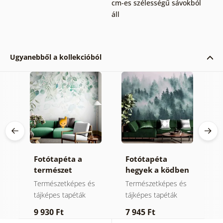
cm-es szélességű sávokból
áll
Ugyanebből a kollekcióból
Fotótapéta a
Fotótapéta
T
természet
hegyek a ködben
l
gyengéd érintése
k
Természetképes és
Természetképes és
L
tájképes tapéták
tájképes tapéták
9
9 930 Ft
7 945 Ft