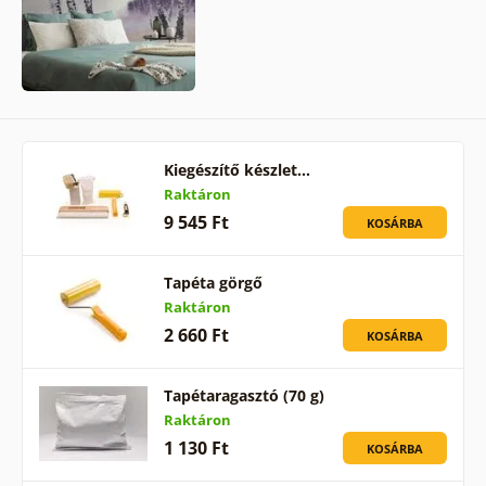
Kiegészítő készlet…
Raktáron
9 545 Ft
KOSÁRBA
Tapéta görgő
Raktáron
2 660 Ft
KOSÁRBA
Tapétaragasztó (70 g)
Raktáron
1 130 Ft
KOSÁRBA