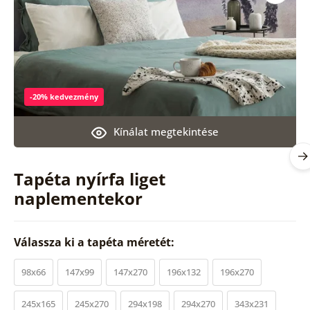
-20% kedvezmény
Kínálat megtekintése
Tapéta nyírfa liget
naplementekor
Válassza ki a tapéta méretét:
98x66
147x99
147x270
196x132
196x270
245x165
245x270
294x198
294x270
343x231