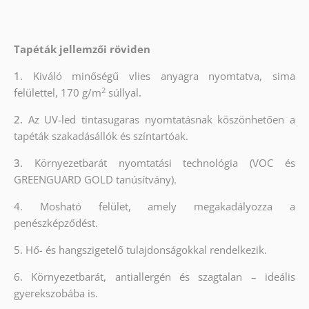
Tapéták jellemzői röviden
1.
Kiváló minőségű vlies anyagra nyomtatva, sima
2
felülettel, 170 g/m
súllyal.
2.
Az UV-led tintasugaras nyomtatásnak köszönhetően a
tapéták szakadásállók és színtartóak.
3.
Környezetbarát nyomtatási technológia (VOC és
GREENGUARD GOLD tanúsítvány).
4. Mosható felület, amely megakadályozza a
penészképződést.
5. Hő- és hangszigetelő tulajdonságokkal rendelkezik.
6. Környezetbarát, antiallergén és szagtalan – ideális
gyerekszobába is.