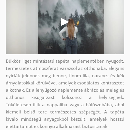
Bükkös liget mintázatú tapéta naplementében nyugodt,
természetes atmoszférát varázsol az otthonába. Elegáns
nyírfák jelennek meg benne, finom lila, narancs és kék
árnyalatokkal körülvéve, amelyek csodálatos kontrasztot
alkotnak. Ez a lenyűgöző naplemente ábrázolás meleg és
otthonos kisugárzást kölcsönöz a helyiségnek.
Tökéletesen illik a nappaliba vagy a hálószobába, ahol
kiemeli belső tere természetes szépségét. A tapéta
kiváló minőségű anyagokból készült, amelyek hosszú
élettartamot és könnyű alkalmazást biztosítanak.