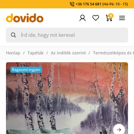
+36 176 54 681
(Hé-Pé: 10 - 15)
0
Honlap
Tapéták
Az indíték szerint
Természetképes és t
Ragasztó ingyen