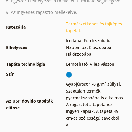
8.
Egyszerű felhelyezés a mellékelt útmutató segítségével.
9.
Az ingyenes ragasztó mellékelve.
Természetképes és tájképes
Kategória
tapéták
Irodába
,
Fürdőszobába
,
Elhelyezés
Nappaliba
,
Előszobába
,
Hálószobába
Tapéta technológia
Lemosható
,
Vlies-vászon
Szín
Gyapjúrost 170 g/m² súllyal
,
Szagtalan termék,
gyermekszobába is alkalmas
,
Az USP dovido tapéták
A ragasztót a tapétához
előnye
ingyen kapják
,
A tapéta 49
cm-es szélességű sávokból
áll