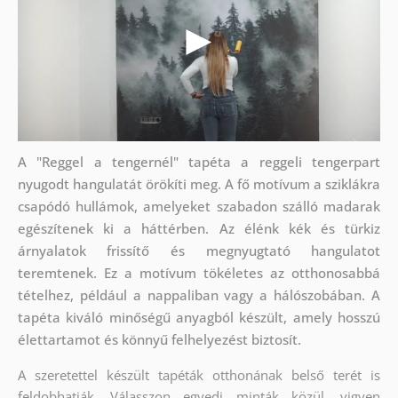
A "Reggel a tengernél" tapéta a reggeli tengerpart
nyugodt hangulatát örökíti meg. A fő motívum a sziklákra
csapódó hullámok, amelyeket szabadon szálló madarak
egészítenek ki a háttérben. Az élénk kék és türkiz
árnyalatok frissítő és megnyugtató hangulatot
teremtenek. Ez a motívum tökéletes az otthonosabbá
tételhez, például a nappaliban vagy a hálószobában. A
tapéta kiváló minőségű anyagból készült, amely hosszú
élettartamot és könnyű felhelyezést biztosít.
A szeretettel készült tapéták otthonának belső terét is
feldobhatják. Válasszon egyedi minták közül, vigyen