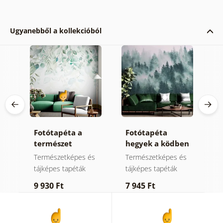
Ugyanebből a kollekcióból
Fotótapéta a
Fotótapéta
T
természet
hegyek a ködben
l
gyengéd érintése
k
Természetképes és
Természetképes és
L
tájképes tapéták
tájképes tapéták
9
9 930 Ft
7 945 Ft