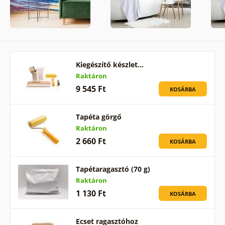
Kiegészítő készlet…
Raktáron
9 545 Ft
KOSÁRBA
Tapéta görgő
Raktáron
2 660 Ft
KOSÁRBA
Tapétaragasztó (70 g)
Raktáron
1 130 Ft
KOSÁRBA
Ecset ragasztóhoz