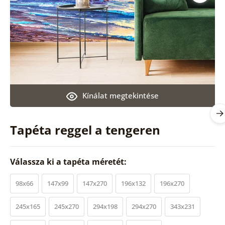
Kínálat megtekintése
Tapéta reggel a tengeren
Válassza ki a tapéta méretét:
98x66
147x99
147x270
196x132
196x270
245x165
245x270
294x198
294x270
343x231