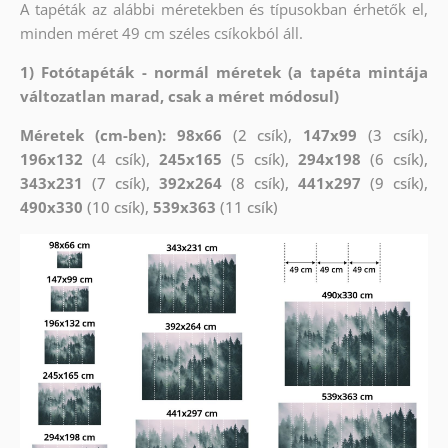
A tapéták az alábbi méretekben és típusokban érhetők el,
minden méret 49 cm széles csíkokból áll.
1) Fotótapéták - normál méretek (a tapéta mintája
változatlan marad, csak a méret módosul)
Méretek (cm-ben): 98x66
(2 csík),
147x99
(3 csík),
196x132
(4 csík),
245x165
(5 csík),
294x198
(6 csík),
343x231
(7 csík),
392x264
(8 csík),
441x297
(9 csík),
490x330
(10 csík),
539x363
(11 csík)