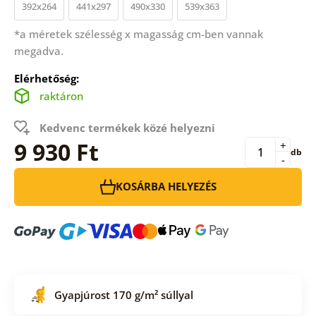
392x264
441x297
490x330
539x363
*a méretek szélesség x magasság cm-ben vannak
megadva.
Elérhetőség:
raktáron
Kedvenc termékek közé helyezni
9 930 Ft
+
db
-
KOSÁRBA HELYEZÉS
Gyapjúrost 170 g/m² súllyal