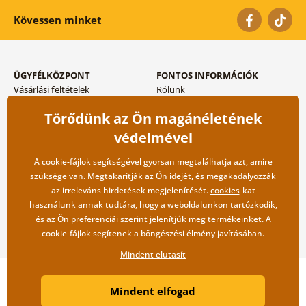
Kövessen minket
ÜGYFÉLKÖZPONT
FONTOS INFORMÁCIÓK
Vásárlási feltételek
Rólunk
Adatvédelem tárolása
Gyakori kérdések
Törődünk az Ön magánéletének
Szállítási és fizetési módok
Blog
Vissza küldés esetében
Kapcsolat
védelmével
Nagykereskedelmi
együttműködés
A cookie-fájlok segítségével gyorsan megtalálhatja azt, amire
szüksége van. Megtakarítják az Ön idejét, és megakadályozzák
az irreleváns hirdetések megjelenítését.
cookies
-kat
használunk annak tudtára, hogy a weboldalunkon tartózkodik,
és az Ön preferenciái szerint jelenítjük meg termékeinket. A
cookie-fájlok segítenek a böngészési élmény javításában.
Mindent elutasít
Copyright ©2019 © Dovido.hu.
Mindent elfogad
Webdesign
Litvanyi.sk
| A webáruházat készítette