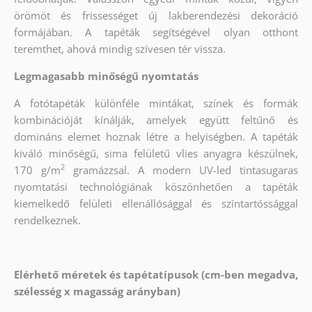
örömöt és frissességet új lakberendezési dekoráció
formájában. A tapéták segítségével olyan otthont
teremthet, ahová mindig szívesen tér vissza.
Legmagasabb minőségű nyomtatás
A fotótapéták különféle mintákat, színek és formák
kombinációját kínálják, amelyek együtt feltűnő és
domináns elemet hoznak létre a helyiségben. A tapéták
kiváló minőségű, sima felületű vlies anyagra készülnek,
2
170 g/m
gramázzsal. A modern UV-led tintasugaras
nyomtatási technológiának köszönhetően a tapéták
kiemelkedő felületi ellenállósággal és színtartóssággal
rendelkeznek.
Elérhető méretek és tapétatípusok (cm-ben megadva,
szélesség x magasság arányban)