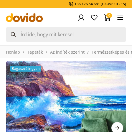
+36 176 54 681
(Hé-Pé: 10 - 15)
0
Honlap
Tapéták
Az indíték szerint
Természetképes és t
Ragasztó ingyen