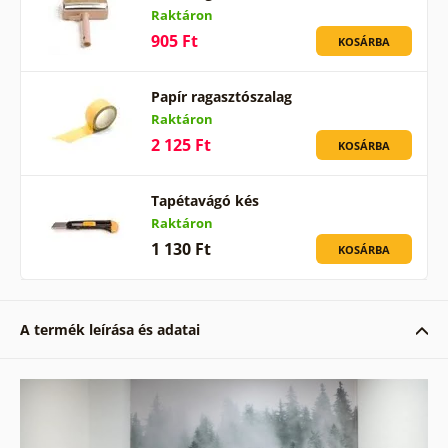
Raktáron
905 Ft
KOSÁRBA
Papír ragasztószalag
Raktáron
2 125 Ft
KOSÁRBA
Tapétavágó kés
Raktáron
1 130 Ft
KOSÁRBA
A termék leírása és adatai