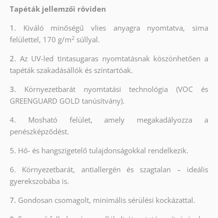
Tapéták jellemzői röviden
1.
Kiváló minőségű vlies anyagra nyomtatva, sima
2
felülettel, 170 g/m
súllyal.
2.
Az UV-led tintasugaras nyomtatásnak köszönhetően a
tapéták szakadásállók és színtartóak.
3.
Környezetbarát nyomtatási technológia (VOC és
GREENGUARD GOLD tanúsítvány).
4. Mosható felület, amely megakadályozza a
penészképződést.
5. Hő- és hangszigetelő tulajdonságokkal rendelkezik.
6. Környezetbarát, antiallergén és szagtalan – ideális
gyerekszobába is.
7.
Gondosan csomagolt, minimális sérülési kockázattal.